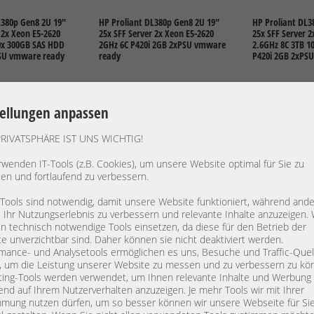
L380p Gen8 2U 19"
HP Proliant DL380p Gen8 2U 19"
HP Proliant DL3
 2x Xeon E5-2620
25x SFF Server 2x Xeon E5-2620
25x SFF Server 
0x 300GB SAS HDD
2GHz 6C P420i 2GB 2xPSU vmware
2.6GHz 8C 3TB 1
PSU vmware ready
ready
P420i 2GB 2xPS
tellungen anpassen
PRIVATSPHÄRE IST UNS WICHTIG!
rwenden IT-Tools (z.B. Cookies), um unsere Website optimal für Sie zu
ten und fortlaufend zu verbessern.
€
DETAILS
569,70 €
DETAILS
1.049,70 €
 Tools sind notwendig, damit unsere Website funktioniert, während and
St.: 877,06 €
Preis exkl. MwSt.: 478,74 €
Preis exkl. MwSt
, Ihr Nutzungserlebnis zu verbessern und relevante Inhalte anzuzeigen. 
kosten
exkl.
Versandkosten
exkl.
Versandko
 technisch notwendige Tools einsetzen, da diese für den Betrieb der
e unverzichtbar sind. Daher können sie nicht deaktiviert werden.
mance- und Analysetools ermöglichen es uns, Besuche und Traffic-Quel
, um die Leistung unserer Website zu messen und zu verbessern zu kö
ing-Tools werden verwendet, um Ihnen relevante Inhalte und Werbung
L380p Gen8 2U 19"
HP Proliant DL380p Gen8 2U 19"
HP Proliant DL3
end auf Ihrem Nutzerverhalten anzuzeigen. Je mehr Tools wir mit Ihrer
 2x Xeon E5-2670
25x SFF Server 2x Xeon E5-2670
25x SFF Server 
mung nutzen dürfen, um so besser können wir unsere Webseite für Si
 10x 300GB SAS HDD
2.6GHz 8C P420i 2GB 2xPSU
2.8GHz 10C 3TB 