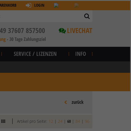
ARENKORB
LOGIN
49 37607 857500
LIVECHAT
?
ung
-
30 Tage Zahlungsziel
SERVICE / LIZENZEN
INFO
zurück
Artikel pro Seite:
12
|
24
|
60
|
84
|
96