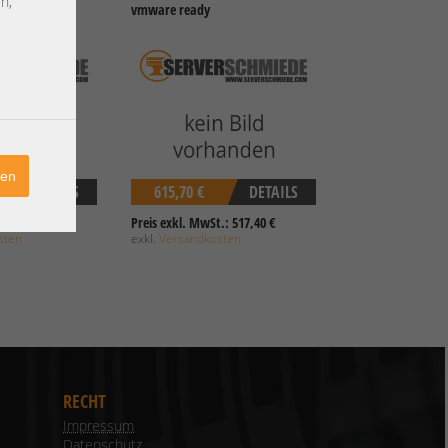
n,
2xPSU vmware
vmware ready
ren
DETAILS
615,70 €
DETAILS
.: 915,71 €
Preis exkl. MwSt.: 517,40 €
sten
exkl.
Versandkosten
RECHT
Impressum
Datenschutz