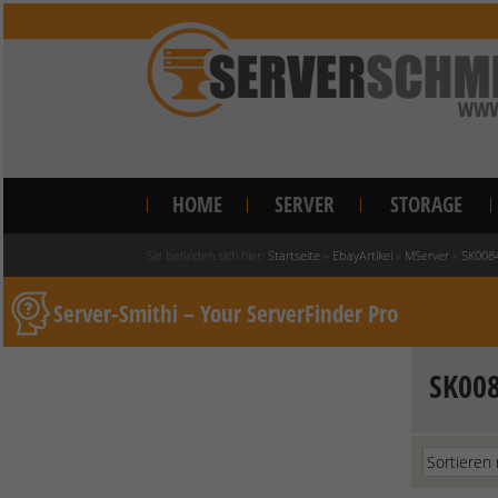
HOME
SERVER
STORAGE
Sie befinden sich hier:
Startseite
»
EbayArtikel
»
MServer
»
SK008
Server-Smithi – Your ServerFinder Pro
SK00