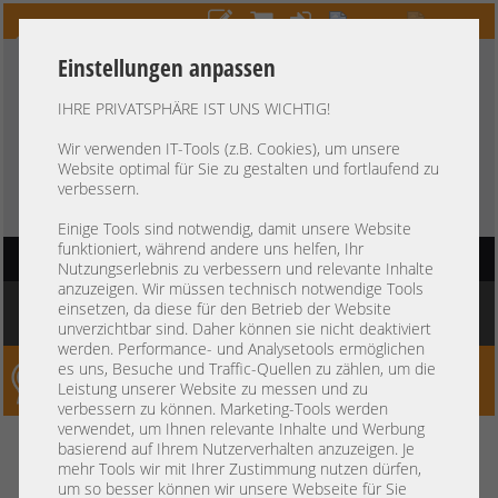
Einstellungen anpassen
IHRE PRIVATSPHÄRE IST UNS WICHTIG!
HOTLINE
+49 37607
LIVECHAT
?
857500
Wir verwenden IT-Tools (z.B. Cookies), um unsere
Website optimal für Sie zu gestalten und fortlaufend zu
Kauf auf Rechnung
-
30 Tage Zahlungsziel
verbessern.
Einige Tools sind notwendig, damit unsere Website
funktioniert, während andere uns helfen, Ihr
HAUPTNAVIGATION
Nutzungserlebnis zu verbessern und relevante Inhalte
anzuzeigen. Wir müssen technisch notwendige Tools
Sie befinden sich hier:
Startseite
»
Komponenten
»
Arbeitsspeicher
»
DDR4 PC4
einsetzen, da diese für den Betrieb der Website
RDIMM 288-pin
unverzichtbar sind. Daher können sie nicht deaktiviert
werden. Performance- und Analysetools ermöglichen
es uns, Besuche und Traffic-Quellen zu zählen, um die
Server-Smithi – Your ServerFinder Pro
Leistung unserer Website zu messen und zu
verbessern zu können. Marketing-Tools werden
verwendet, um Ihnen relevante Inhalte und Werbung
zurück
basierend auf Ihrem Nutzerverhalten anzuzeigen. Je
mehr Tools wir mit Ihrer Zustimmung nutzen dürfen,
DDR4 PC4 RDIMM 288-pin
um so besser können wir unsere Webseite für Sie