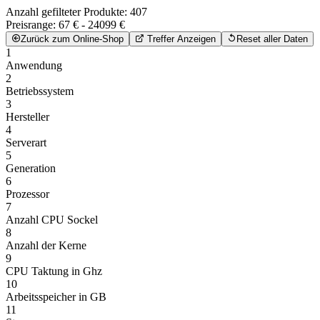
Anzahl gefilteter Produkte:
407
Preisrange:
67 € - 24099 €
Zurück zum Online-Shop
Treffer Anzeigen
Reset aller Daten
1
Anwendung
2
Betriebssystem
3
Hersteller
4
Serverart
5
Generation
6
Prozessor
7
Anzahl CPU Sockel
8
Anzahl der Kerne
9
CPU Taktung in Ghz
10
Arbeitsspeicher in GB
11