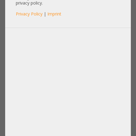
AR3100 SX Server Rack Schrank
privacy policy.
200x107x60cm Fronttür -
Privacy Policy
|
Imprint
Rücktür Seitenverkleidungen