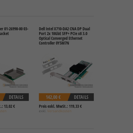
er 01-26998-00 03-
Dell Intel X710-DA2 CNA DP Dual
racket
Port 2x 10GbE SFP+ PCIe x8 3.0
Optical Converged Ethernet
Controller 0Y5M7N
DETAILS
142,00 €
DETAILS
.: 13,02 €
Preis exkl. MwSt.: 119,33 €
sten
exkl.
Versandkosten