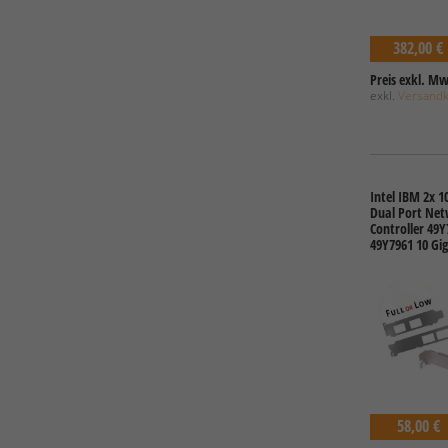
382,00 €
Preis exkl. Mw
exkl.
Versand
Intel IBM 2x 
Dual Port Net
Controller 49
49Y7961 10 Gig
58,00 €