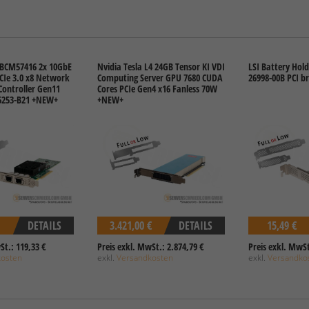
BCM57416 2x 10GbE
Nvidia Tesla L4 24GB Tensor KI VDI
LSI Battery Hold
CIe 3.0 x8 Network
Computing Server GPU 7680 CUDA
26998-00B PCI b
Controller Gen11
Cores PCIe Gen4 x16 Fanless 70W
6253-B21 +NEW+
+NEW+
DETAILS
3.421,00 €
DETAILS
15,49 €
St.: 119,33 €
Preis exkl. MwSt.: 2.874,79 €
Preis exkl. MwSt
kosten
exkl.
Versandkosten
exkl.
Versandko