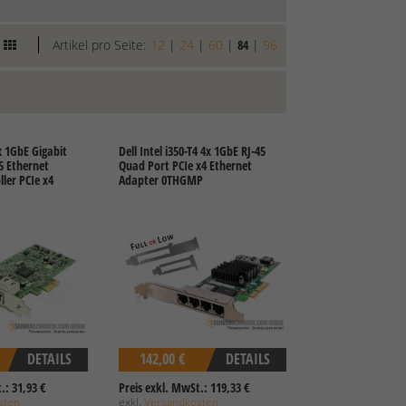
Artikel pro Seite:
12
|
24
|
60
|
84
|
96
x 1GbE Gigabit
Dell Intel i350-T4 4x 1GbE RJ-45
5 Ethernet
Quad Port PCIe x4 Ethernet
ler PCIe x4
Adapter 0THGMP
DETAILS
142,00 €
DETAILS
.: 31,93 €
Preis exkl. MwSt.: 119,33 €
sten
exkl.
Versandkosten