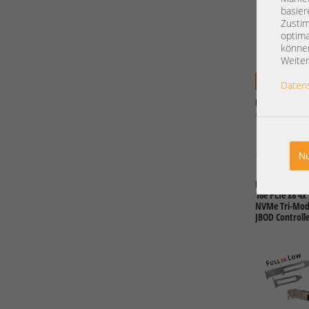
basier
Zustim
optima
können
Weiter
66,00 €
Daten
Preis exkl. Mw
exkl.
Versand
Nu
LSI Broadcom 
16e PCIe x8 4x
NVMe Tri-Mod
JBOD Controlle