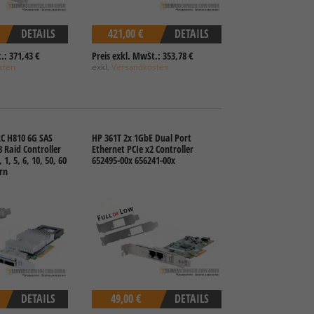
DETAILS
421,00 €
DETAILS
.: 371,43 €
Preis exkl. MwSt.: 353,78 €
sten
exkl.
Versandkosten
C H810 6G SAS
HP 361T 2x 1GbE Dual Port
 Raid Controller
Ethernet PCIe x2 Controller
1, 5, 6, 10, 50, 60
652495-00x 656241-00x
rn
DETAILS
49,00 €
DETAILS