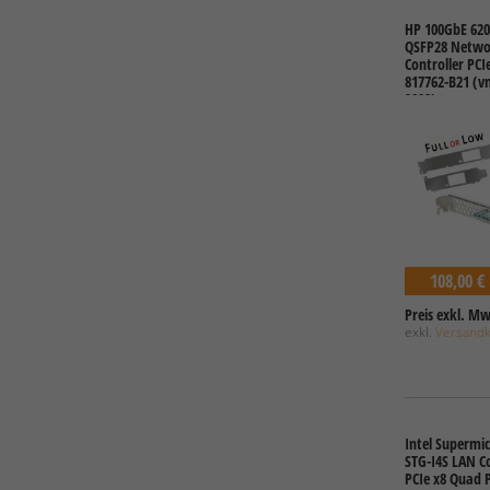
HP 100GbE 620
QSFP28 Netwo
Controller PCI
817762-B21 (v
2022)
108,00 €
Preis exkl. Mw
exkl.
Versand
Intel Supermi
STG-I4S LAN Co
PCIe x8 Quad 