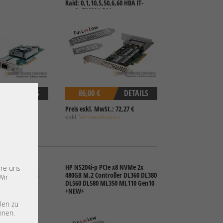
Raid: 0,1,10,5,50,6,60 HBA IT-
mode 726821-B21
DETAILS
86,00 €
DETAILS
.: 94,12 €
Preis exkl. MwSt.: 72,27 €
sten
exkl.
Versandkosten
 1GbE Dual Port
HP NS204i-p PCIe x8 NVMe 2x
ere uns
hernet PCIe x4
480GB M.2 Controller DL360 DL380
Wir
DL560 DL580 ML350 ML110 Gen10
+NEW+
len zu
nnen.