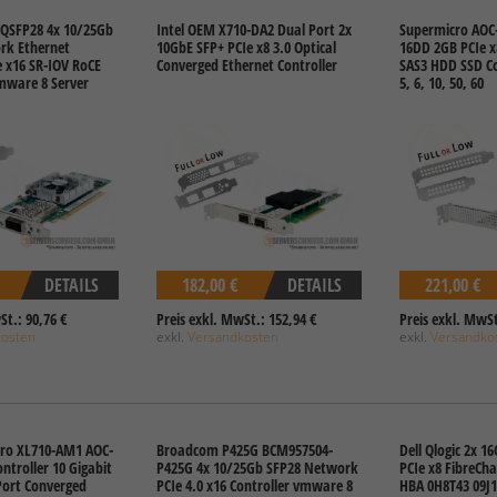
QSFP28 4x 10/25Gb
Intel OEM X710-DA2 Dual Port 2x
Supermicro AOC-
rk Ethernet
10GbE SFP+ PCIe x8 3.0 Optical
16DD 2GB PCIe x
e x16 SR-IOV RoCE
Converged Ethernet Controller
SAS3 HDD SSD Con
mware 8 Server
5, 6, 10, 50, 60
DETAILS
182,00 €
DETAILS
221,00 €
St.: 90,76 €
Preis exkl. MwSt.: 152,94 €
Preis exkl. MwSt
kosten
exkl.
Versandkosten
exkl.
Versandko
cro XL710-AM1 AOC-
Broadcom P425G BCM957504-
Dell Qlogic 2x 1
ntroller 10 Gigabit
P425G 4x 10/25Gb SFP28 Network
PCIe x8 FibreCha
Port Converged
PCIe 4.0 x16 Controller vmware 8
HBA 0H8T43 09J