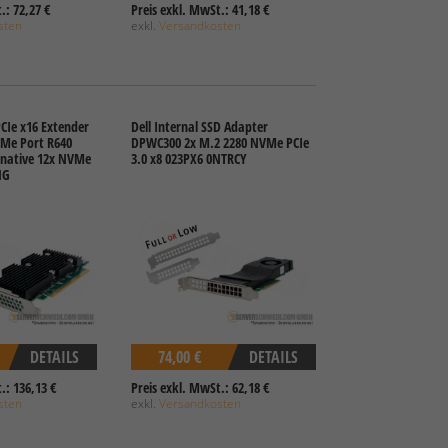
.: 72,27 €
Preis exkl. MwSt.: 41,18 €
sten
exkl.
Versandkosten
CIe x16 Extender
Dell Internal SSD Adapter
VMe Port R640
DPWC300 2x M.2 2280 NVMe PCIe
 native 12x NVMe
3.0 x8 023PX6 0NTRCY
NG
DETAILS
74,00 €
DETAILS
.: 136,13 €
Preis exkl. MwSt.: 62,18 €
sten
exkl.
Versandkosten