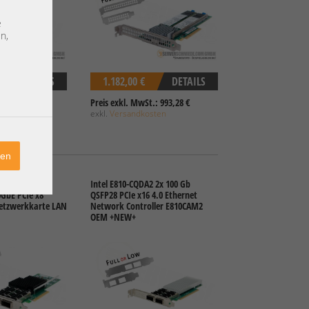
e
n,
DETAILS
1.182,00 €
DETAILS
.: 30,25 €
Preis exkl. MwSt.: 993,28 €
sten
exkl.
Versandkosten
ren
el XL710-QDA2
Intel E810-CQDA2 2x 100 Gb
0GbE PCIe x8
QSFP28 PCIe x16 4.0 Ethernet
Netzwerkkarte LAN
Network Controller E810CAM2
OEM +NEW+