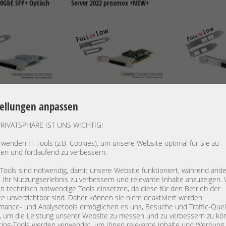
10GbE SFP+ Optisch
Server 2022 proxmox +NEW+
DETAILS
582,00 €
DETAILS
112,00 €
tellungen anpassen
St.: 437,82 €
Preis exkl. MwSt.: 489,08 €
Preis exkl. MwSt
kosten
exkl.
Versandkosten
exkl.
Versandko
PRIVATSPHÄRE IST UNS WICHTIG!
rwenden IT-Tools (z.B. Cookies), um unsere Website optimal für Sie zu
ten und fortlaufend zu verbessern.
00-8i 9210-8i 8-port
Dell 8GB PERC H740p 12G SAS
Intel i350-T2 2x
 Tools sind notwendig, damit unsere Website funktioniert, während and
A RAID SATA
Storage Controller PCIe x 8 2x SFF-
Network LAN Et
, Ihr Nutzungserlebnis zu verbessern und relevante Inhalte anzuzeigen. 
d Dell 0GKPW4 H3-
8643 01M71J 03JH35 Raid 0, 1, 10,
Controller
 technisch notwendige Tools einsetzen, da diese für den Betrieb der
5, 50, 6, 60, HBA IT-Mode
e unverzichtbar sind. Daher können sie nicht deaktiviert werden.
mance- und Analysetools ermöglichen es uns, Besuche und Traffic-Quel
, um die Leistung unserer Website zu messen und zu verbessern zu kö
ing-Tools werden verwendet, um Ihnen relevante Inhalte und Werbung