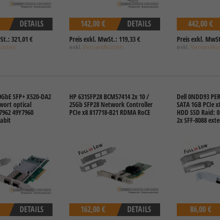
DETAILS
142,00 €
DETAILS
442,00 €
St.: 321,01 €
Preis exkl. MwSt.: 119,33 €
Preis exkl. MwSt
kosten
exkl.
Versandkosten
exkl.
Versandko
10GbE SFP+ X520-DA2
HP 631SFP28 BCM57414 2x 10 /
Dell 0NDD93 PER
wort optical
25Gb SFP28 Network Controller
SATA 1GB PCIe x8
Y7962 49Y7960
PCIe x8 817718-B21 RDMA RoCE
HDD SSD Raid: 0, 
abit
2x SFF-8088 exte
DETAILS
162,00 €
DETAILS
86,00 €