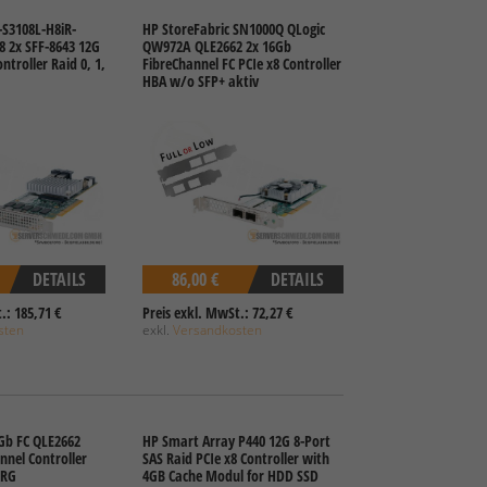
S3108L-H8iR-
HP StoreFabric SN1000Q QLogic
8 2x SFF-8643 12G
QW972A QLE2662 2x 16Gb
troller Raid 0, 1,
FibreChannel FC PCIe x8 Controller
HBA w/o SFP+ aktiv
DETAILS
86,00 €
DETAILS
.: 185,71 €
Preis exkl. MwSt.: 72,27 €
sten
exkl.
Versandkosten
6Gb FC QLE2662
HP Smart Array P440 12G 8-Port
nnel Controller
SAS Raid PCIe x8 Controller with
1RG
4GB Cache Modul for HDD SSD