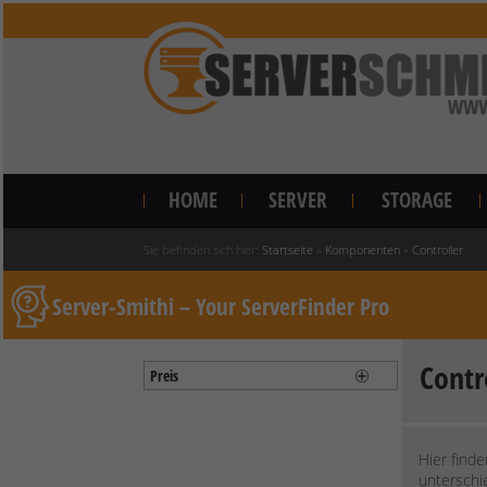
HOME
SERVER
STORAGE
Sie befinden sich hier:
Startseite
»
Komponenten
»
Controller
Server-Smithi – Your ServerFinder Pro
Contr
Preis
Hier find
unterschie