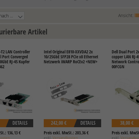
Ansicht:
urierbare Artikel
-T2 LAN Controller
Intel Original E810-XXVDA2 2x
Dell Dual Port 2
al Port Converged
10/25GbE SFP28 PCIe x8 Ethernet
copper LAN RJ-4
10GbE RJ-45 Kupfer
Netzwerk iWARP RoCEv2 +NEW+
Network Control
862
00FCGN
DETAILS
242,00 €
DETAILS
38,00 €
St.: 136,13 €
Preis exkl. MwSt.: 203,36 €
Preis exkl. MwSt
kosten
exkl.
Versandkosten
exkl.
Versandko