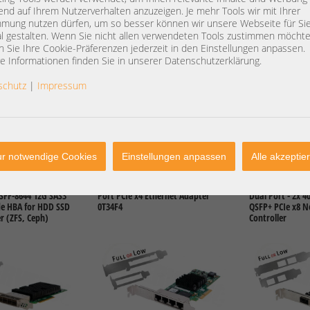
end auf Ihrem Nutzerverhalten anzuzeigen. Je mehr Tools wir mit Ihrer
mung nutzen dürfen, um so besser können wir unsere Webseite für Si
l gestalten. Wenn Sie nicht allen verwendeten Tools zustimmen möchte
 Sie Ihre Cookie-Präferenzen jederzeit in den Einstellungen anpassen.
e Informationen finden Sie in unserer Datenschutzerklärung.
DETAILS
282,00 €
DETAILS
36,00 €
schutz
|
Impressum
St.: 55,46 €
Preis exkl. MwSt.: 236,97 €
Preis exkl. MwSt
kosten
exkl.
Versandkosten
exkl.
Versandko
r notwendige Cookies
Einstellungen anpassen
Alle akzeptie
SAS9400-16e 9400-
Dell Intel i350-T4 4x 1GbE Quad
Dell 08DKFV Int
 SFF-8644 12G SAS3
Port PCIe x4 Ethernet Adapter
Dual Port - 2x 4
e HBA for HDD SSD
0T34F4
QSFP+ PCIe x8 
r (ZFS, Ceph)
Controller