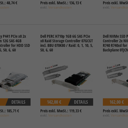
St.: 48,74 €
Preis exkl. MwSt.: 136,13 €
Preis exkl. MwSt
kosten
exkl.
Versandkosten
exkl.
Versandko
y P441 PCIe x8 2x
Dell PERC H710p 1GB 6G SAS PCIe
Dell NVMe SSD P
rn 12G SAS 4GB
x8 Raid Storage Controller 07GCGT
Controller 2x N
troller for HDD SSD
incl. BBU 070K80 / Raid: 0, 1, 10, 5,
R740 R740xd for
5, 50, 6, 60
50, 6, 60
Backplane 0TJC
DETAILS
142,00 €
DETAILS
162,00 €
St.: 185,71 €
Preis exkl. MwSt.: 119,33 €
Preis exkl. MwSt
kosten
exkl.
Versandkosten
exkl.
Versandko