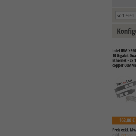
Konfig
Intel IBM X550
10 Gigabit Du
Ethernet - 2x 
copper 00MM
162,00 €
Preis exkl. Mw
exkl.
Versand