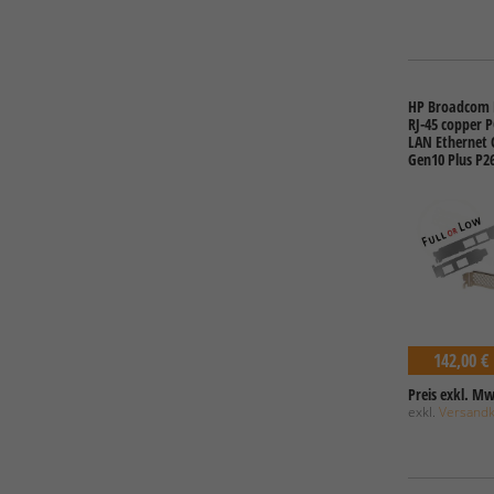
HP Broadcom 
RJ-45 copper P
LAN Ethernet 
Gen10 Plus P2
142,00 €
Preis exkl. Mw
exkl.
Versand