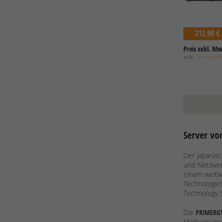
212,00 €
Preis exkl. Mw
exkl.
Versand
Server vo
Der japanisc
und Netzwer
einem weltw
Technologiel
Technology S
Die
PRIMERGY-
Markenname 