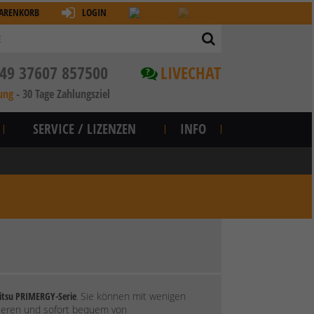
ARENKORB
LOGIN
49 37607 857500
LIVECHAT
?
ung
-
30 Tage Zahlungsziel
SERVICE / LIZENZEN
INFO
itsu PRIMERGY-Serie
.
Sie können mit wenigen
urieren und sofort bequem von