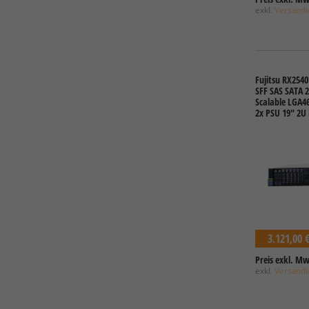
exkl.
Versand
Fujitsu RX2540
SFF SAS SATA 2
Scalable LGA4
2x PSU 19" 2U
3.121,00 
Preis exkl. Mw
exkl.
Versand