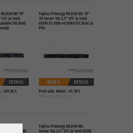
y RX2530 M5 19"
Fujitsu Primergy RX2530 M2 19"
 LFF 2x Intel
1U Server 10x 2,5" SFF 2x Intel
alable SAS Raid
XEON E5-2600 v4 DDR4 ECC Raid 2x
ready
PSU
DETAILS
49,00 €
DETAILS
.: 437,82 €
Preis exkl. MwSt.: 41,18 €
sten
exkl.
Versandkosten
y RX2540 M6
Fujitsu Primergy RX2540 M6
SFF 2x Intel XEON
Server 16x 2,5" SFF 2x Intel XEON