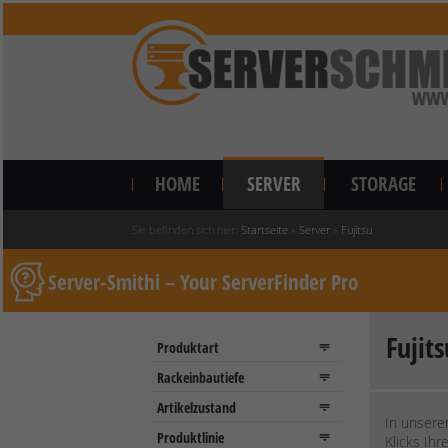
HOME
SERVER
STORAGE
Sie befinden sich hier:
Startseite
»
Server
»
Fujitsu
Server-Smithi – Your ServerFinder Pro
Fujit
In unsere
Klicks Ih