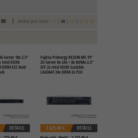
Artikel pro Seite:
12
|
24
|
60
|
84
|
96
6 Server 10x 2,5"
Fujitsu Primergy RX2540 M5 19"
 Intel XEON
2U Server 8x SAS + 8x NVMe 2,5"
9 DDR4 ECC Raid
SFF 2x Intel XEON Scalable
ack
LGA3647 24x DDR4 2x PSU
DETAILS
2.825,00 €
DETAILS
.: 773,95 €
Preis exkl. MwSt.: 2.373,95 €