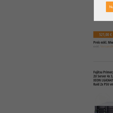
Nu
521,00 €
Preis exkl. Mw
exkl.
Versand
Fujitsu Prime
2U Server 4x 3,
XEON LGA3647 
Raid 2x PSU 