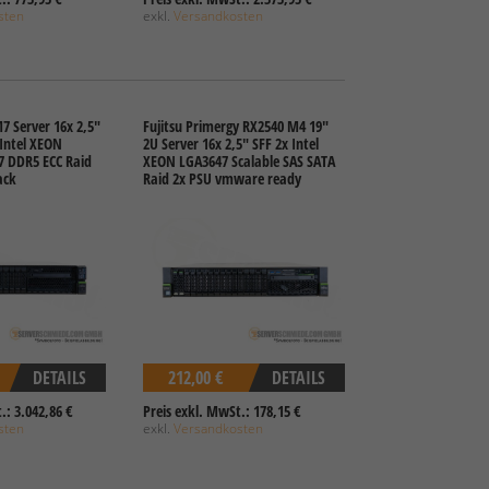
sten
exkl.
Versandkosten
7 Server 16x 2,5"
Fujitsu Primergy RX2540 M4 19"
 Intel XEON
2U Server 16x 2,5" SFF 2x Intel
7 DDR5 ECC Raid
XEON LGA3647 Scalable SAS SATA
ack
Raid 2x PSU vmware ready
DETAILS
212,00 €
DETAILS
.: 3.042,86 €
Preis exkl. MwSt.: 178,15 €
sten
exkl.
Versandkosten