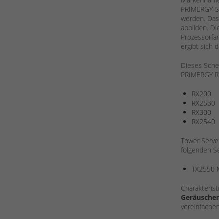
PRIMERGY-S
werden. Das
abbilden. Di
Prozessorfa
ergibt sich 
Dieses Schem
PRIMERGY RX
RX200
RX2530
RX300
RX2540
Tower Serve
folgenden Se
TX2550 
Charakterist
Geräusche
vereinfachen