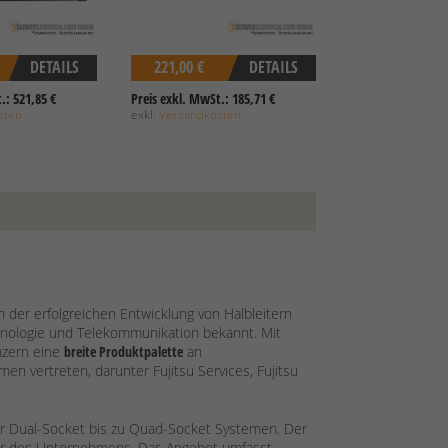
DETAILS
221,00 €
DETAILS
.: 521,85 €
Preis exkl. MwSt.: 185,71 €
sten
exkl.
Versandkosten
 der erfolgreichen Entwicklung von Halbleitern
hnologie und Telekommunikation bekannt. Mit
nzern eine
breite Produktpalette
an
en vertreten, darunter Fujitsu Services, Fujitsu
er Dual-Socket bis zu Quad-Socket Systemen. Der
er des Unternehmens. Das Angebot umfasst