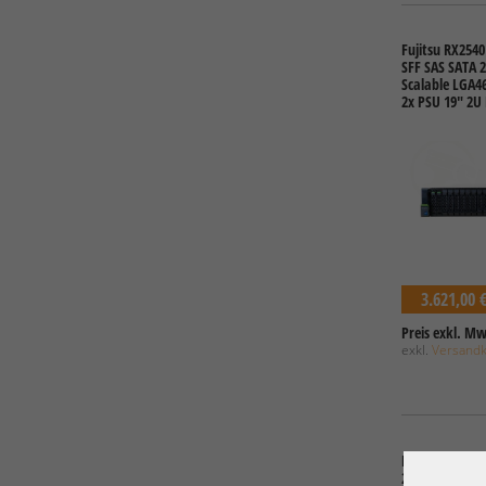
Fujitsu RX2540
SFF SAS SATA 2
Scalable LGA4
2x PSU 19" 2U
3.621,00 
Preis exkl. Mw
exkl.
Versand
Fujitsu Prime
2U Server 4x 3,