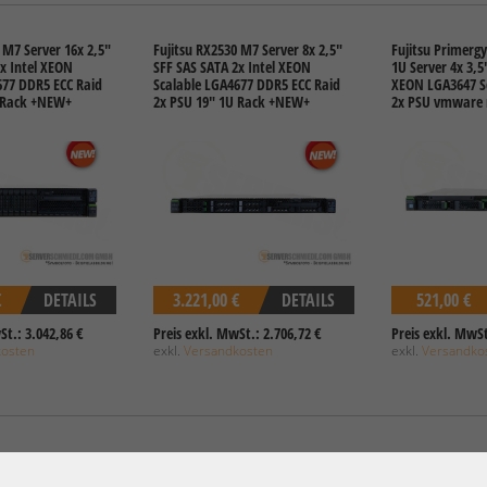
 M7 Server 16x 2,5"
Fujitsu RX2530 M7 Server 8x 2,5"
Fujitsu Primerg
x Intel XEON
SFF SAS SATA 2x Intel XEON
1U Server 4x 3,5"
677 DDR5 ECC Raid
Scalable LGA4677 DDR5 ECC Raid
XEON LGA3647 Sc
 Rack +NEW+
2x PSU 19" 1U Rack +NEW+
2x PSU vmware 
€
DETAILS
3.221,00 €
DETAILS
521,00 €
St.: 3.042,86 €
Preis exkl. MwSt.: 2.706,72 €
Preis exkl. MwSt
kosten
exkl.
Versandkosten
exkl.
Versandko
rgy RX2540 M2 19"
Fujitsu RX4770 M5 19" 2U 16x 2,5"
Fujitsu Primerg
5" LFF 2x Intel
SFF SAS NVMe 4x Intel XEON
Server 16x 2,5" 