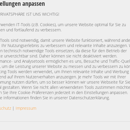
tellungen anpassen
v4 SAS SATA Raid 2x
Scalable Gold Platinum LGA3647
Scalable LGA418
eady -CTO-
48x DDR4 ECC Raid 2x PSU -CTO
2x PSU
PRIVATSPHÄRE IST UNS WICHTIG!
rwenden IT-Tools (z.B. Cookies), um unsere Website optimal für Sie zu
ten und fortlaufend zu verbessern.
 Tools sind notwendig, damit unsere Website funktioniert, während and
, Ihr Nutzungserlebnis zu verbessern und relevante Inhalte anzuzeigen. 
 technisch notwendige Tools einsetzen, da diese für den Betrieb der
e unverzichtbar sind. Daher können sie nicht deaktiviert werden.
DETAILS
982,00 €
DETAILS
821,00 €
mance- und Analysetools ermöglichen es uns, Besuche und Traffic-Quel
, um die Leistung unserer Website zu messen und zu verbessern zu kö
St.: 119,33 €
Preis exkl. MwSt.: 825,21 €
Preis exkl. MwSt
ing-Tools werden verwendet, um Ihnen relevante Inhalte und Werbung
kosten
exkl.
Versandkosten
exkl.
Versandko
end auf Ihrem Nutzerverhalten anzuzeigen. Je mehr Tools wir mit Ihrer
mung nutzen dürfen, um so besser können wir unsere Webseite für Si
l gestalten. Wenn Sie nicht allen verwendeten Tools zustimmen möchte
 Sie Ihre Cookie-Präferenzen jederzeit in den Einstellungen anpassen.
e Informationen finden Sie in unserer Datenschutzerklärung.
rgy RX2540 M5 19"
Fujitsu Primergy RX2540 M4 19"
Fujitsu Primerg
5" SFF 2x Intel
2U Server 8x SAS + 8x NVMe 2,5"
2U Server 8x 2,5"
schutz
|
Impressum
Scalable SAS Raid
SFF 2x Intel XEON LGA3647
XEON LGA3647 Sc
e
Scalable Gen. 1 SAS SATA Raid 2x
vmware ready
PSU vmware ready