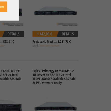
ren
DETAILS
1.442,00 €
DETAILS
.: 573,11 €
Preis exkl. MwSt.: 1.211,76 €
sten
exkl.
Versandkosten
y RX2540 M5 19"
Fujitsu Primergy RX2530 M5 19"
" SFF 2x Intel
1U Server 8x 2,5" SFF 2x Intel
alable SAS Raid
XEON LGA3647 Scalable SAS Raid
2x PSU vmware ready