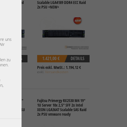
9 DDR4 ECC Raid
Scalable LGA4189 DDR4 ECC Raid
2x PSU +NEW+
ere uns
Wir
DETAILS
1.421,00 €
DETAILS
len zu
nnen.
.: 689,92 €
Preis exkl. MwSt.: 1.194,12 €
sten
exkl.
Versandkosten
e
n,
y RX2520 M5 19"
Fujitsu Primergy RX2530 M4 19"
 SFF 2x Intel
1U Server 10x 2,5" SFF 2x Intel
alable Raid PSU
XEON LGA3647 Scalable SAS Raid
2x PSU vmware ready