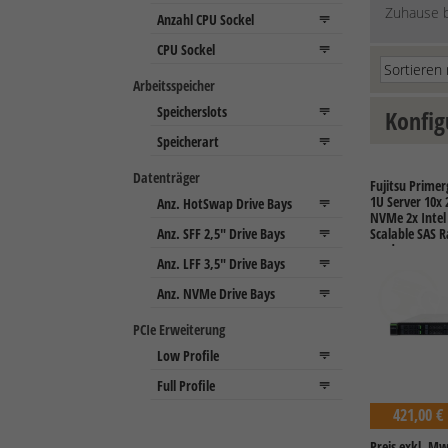
Zuhause b
Arbeitsspeicher
Konfig
Datenträger
Fujitsu Prime
1U Server 10x 
NVMe 2x Inte
Scalable SAS 
ready
PCIe Erweiterung
421,00 €
Preis exkl. Mw