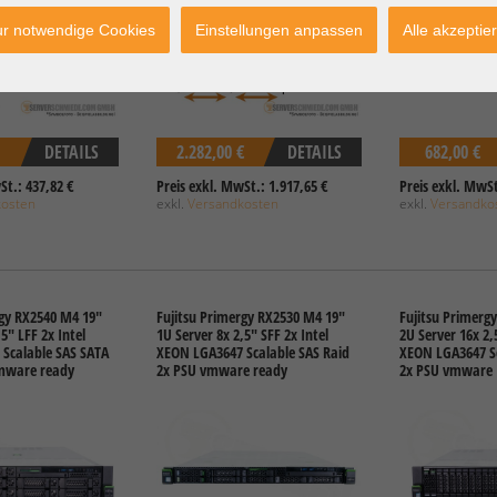
r notwendige Cookies
Einstellungen anpassen
Alle akzeptie
DETAILS
2.282,00 €
DETAILS
682,00 €
St.: 437,82 €
Preis exkl. MwSt.: 1.917,65 €
Preis exkl. MwSt
kosten
exkl.
Versandkosten
exkl.
Versandko
rgy RX2540 M4 19"
Fujitsu Primergy RX2530 M4 19"
Fujitsu Primerg
5" LFF 2x Intel
1U Server 8x 2,5" SFF 2x Intel
2U Server 16x 2,5
Scalable SAS SATA
XEON LGA3647 Scalable SAS Raid
XEON LGA3647 Sc
vmware ready
2x PSU vmware ready
2x PSU vmware