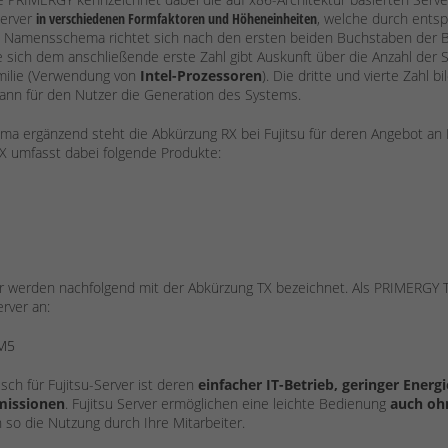
erver
in verschiedenen Formfaktoren und Höheneinheiten
, welche durch ent
 Namensschema richtet sich nach den ersten beiden Buchstaben der B
e sich dem anschließende erste Zahl gibt Auskunft über die Anzahl der So
milie (Verwendung von
Intel-Prozessoren
). Die dritte und vierte Zahl 
dann für den Nutzer die Generation des Systems.
a ergänzend steht die Abkürzung RX bei Fujitsu für deren Angebot an R
 umfasst dabei folgende Produkte:
r werden nachfolgend mit der Abkürzung TX bezeichnet. Als PRIMERGY TX
rver an:
M5
isch für Fujitsu-Server ist deren
einfacher IT-Betrieb, geringer Energ
missionen
. Fujitsu Server ermöglichen eine leichte Bedienung
auch ohn
 so die Nutzung durch Ihre Mitarbeiter.