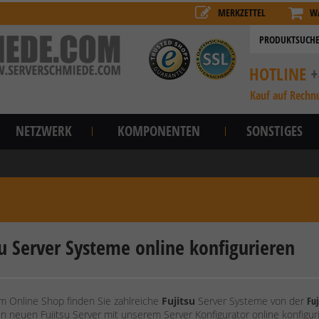
MERKZETTEL
W
HOTLINE
+
Kauf auf Rechn
NETZWERK
KOMPONENTEN
SONSTIGES
su Server Systeme online konfigurieren
m Online Shop finden Sie zahlreiche
Fujitsu
Server Systeme von der
Fuj
ren neuen Fujitsu Server mit unserem Server Konfigurator online konfig