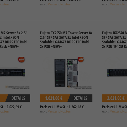
kosten
exkl.
Versandkosten
exkl.
Versandko
 M7 Server 8x 2,5"
Fujitsu TX2550 M7 Tower Server 8x
Fujitsu RX2540 M
x Intel XEON
2,5" SFF SAS SATA 2x Intel XEON
SFF SAS SATA 2x
677 DDR5 ECC Raid
Scalable LGA4677 DDR5 ECC Raid
Scalable LGA467
 Rack +NEW+
2x PSU +NEW+
2x PSU 19" 2U R
€
DETAILS
1.621,00 €
DETAILS
3.621,00 €
St.: 2.622,69 €
Preis exkl. MwSt.: 1.362,18 €
Preis exkl. MwSt
kosten
exkl.
Versandkosten
exkl.
Versandko