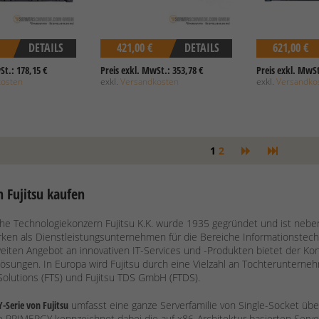
DETAILS
421,00 €
DETAILS
621,00 €
St.: 178,15 €
Preis exkl. MwSt.: 353,78 €
Preis exkl. MwSt
kosten
exkl.
Versandkosten
exkl.
Versandko
1
2
n Fujitsu kaufen
he Technologiekonzern Fujitsu K.K. wurde 1935 gegründet und ist neben
ken als Dienstleistungsunternehmen für die Bereiche Informationstec
eiten Angebot an innovativen IT-Services und -Produkten bietet der Ko
ösungen. In Europa wird Fujitsu durch eine Vielzahl an Tochterunternehm
olutions (FTS) und Fujitsu TDS GmbH (FTDS).
Serie von Fujitsu
umfasst eine ganze Serverfamilie von Single-Socket üb
PRIMERGY kennzeichnet dabei die auf x86-Architektur basierten Serv