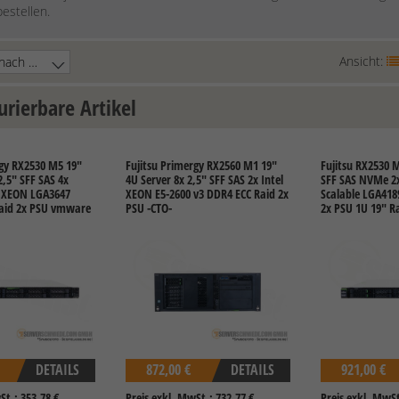
estellen.
Ansicht:
urierbare Artikel
rgy RX2530 M5 19"
Fujitsu Primergy RX2560 M1 19"
Fujitsu RX2530 M
2,5" SFF SAS 4x
4U Server 8x 2,5" SFF SAS 2x Intel
SFF SAS NVMe 2x
l XEON LGA3647
XEON E5-2600 v3 DDR4 ECC Raid 2x
Scalable LGA418
Raid 2x PSU vmware
PSU -CTO-
2x PSU 1U 19" R
DETAILS
872,00 €
DETAILS
921,00 €
St.: 353,78 €
Preis exkl. MwSt.: 732,77 €
Preis exkl. MwSt