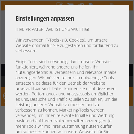
Einstellungen anpassen
IHRE PRIVATSPHÄRE IST UNS WICHTIG!
HOTLINE
+49 37607
LIVECHAT
?
857500
Wir verwenden IT-Tools (z.B. Cookies), um unsere
Website optimal für Sie zu gestalten und fortlaufend zu
Kauf auf Rechnung
-
30 Tage Zahlungsziel
verbessern.
Einige Tools sind notwendig, damit unsere Website
funktioniert, während andere uns helfen, Ihr
HAUPTNAVIGATION
Nutzungserlebnis zu verbessern und relevante Inhalte
anzuzeigen. Wir müssen technisch notwendige Tools
Sie befinden sich hier:
Startseite
»
Komponenten
»
CPU
»
AMD EPYC
einsetzen, da diese für den Betrieb der Website
unverzichtbar sind. Daher können sie nicht deaktiviert
werden. Performance- und Analysetools ermöglichen
Server-Smithi – Your ServerFinder Pro
es uns, Besuche und Traffic-Quellen zu zählen, um die
Leistung unserer Website zu messen und zu
verbessern zu können. Marketing-Tools werden
zurück
verwendet, um Ihnen relevante Inhalte und Werbung
Preis
basierend auf Ihrem Nutzerverhalten anzuzeigen. Je
mehr Tools wir mit Ihrer Zustimmung nutzen dürfen,
Allgemein
um so besser können wir unsere Webseite für Sie