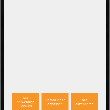
ZAHLUNGSARTEN
Vorkasse per Banküberweisung
Zahlung bei Abholung
PayPal Checkout
Amazon Pay Zahlung per Kreditkarte
Leasing/Mietkauf (DE, AT, NL)
Zahlung auf Rechnung
(Behörden/Öffentlicher Dienst und Unternehmen)
VERSANDARTEN
PARTNER
Nur
Einstellungen
Alle
notwendige
anpassen
akzeptieren
Cookies