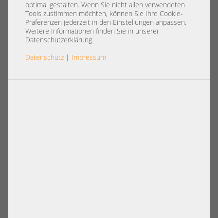
optimal gestalten. Wenn Sie nicht allen verwendeten
Tools zustimmen möchten, können Sie Ihre Cookie-
Präferenzen jederzeit in den Einstellungen anpassen.
Weitere Informationen finden Sie in unserer
Datenschutzerklärung.
Datenschutz
|
Impressum
AMD EPYC
Artikel pro Seite:
12
|
24
|
60
|
84
|
96
Ansicht: