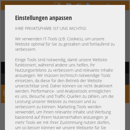
Einstellungen anpassen
IHRE PRIVATSPHÄRE IST UNS WICHTIG!
HOTLINE
+49 37607
LIVECHAT
?
857500
Wir verwenden IT-Tools (z.B. Cookies), um unsere
Website optimal für Sie zu gestalten und fortlaufend zu
Kauf auf Rechnung
-
30 Tage Zahlungsziel
verbessern.
Einige Tools sind notwendig, damit unsere Website
funktioniert, während andere uns helfen, Ihr
HAUPTNAVIGATION
Nutzungserlebnis zu verbessern und relevante Inhalte
anzuzeigen. Wir müssen technisch notwendige Tools
Sie befinden sich hier:
Startseite
einsetzen, da diese für den Betrieb der Website
unverzichtbar sind. Daher können sie nicht deaktiviert
werden. Performance- und Analysetools ermöglichen
Server-Smithi – Your ServerFinder Pro
es uns, Besuche und Traffic-Quellen zu zählen, um die
Leistung unserer Website zu messen und zu
verbessern zu können. Marketing-Tools werden
Kein Suchergebnis
verwendet, um Ihnen relevante Inhalte und Werbung
basierend auf Ihrem Nutzerverhalten anzuzeigen. Je
mehr Tools wir mit Ihrer Zustimmung nutzen dürfen,
um so besser können wir unsere Webseite für Sie
mindestens 3 Zeichen
Bitte geben Sie
ein.