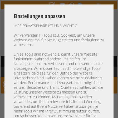
Einstellungen anpassen
IHRE PRIVATSPHÄRE IST UNS WICHTIG!
HOTLINE
+49 37607
LIVECHAT
?
857500
Wir verwenden IT-Tools (z.B. Cookies), um unsere
Website optimal für Sie zu gestalten und fortlaufend zu
Kauf auf Rechnung
-
30 Tage Zahlungsziel
verbessern.
Einige Tools sind notwendig, damit unsere Website
funktioniert, während andere uns helfen, Ihr
HAUPTNAVIGATION
Nutzungserlebnis zu verbessern und relevante Inhalte
anzuzeigen. Wir müssen technisch notwendige Tools
Sie befinden sich hier:
Startseite
einsetzen, da diese für den Betrieb der Website
unverzichtbar sind. Daher können sie nicht deaktiviert
werden. Performance- und Analysetools ermöglichen
Server-Smithi – Your ServerFinder Pro
es uns, Besuche und Traffic-Quellen zu zählen, um die
Leistung unserer Website zu messen und zu
verbessern zu können. Marketing-Tools werden
Kein Suchergebnis
verwendet, um Ihnen relevante Inhalte und Werbung
basierend auf Ihrem Nutzerverhalten anzuzeigen. Je
mehr Tools wir mit Ihrer Zustimmung nutzen dürfen,
um so besser können wir unsere Webseite für Sie
mindestens 3 Zeichen
Bitte geben Sie
ein.