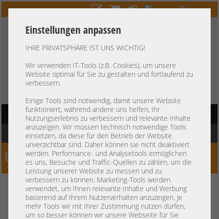
Einstellungen anpassen
IHRE PRIVATSPHÄRE IST UNS WICHTIG!
HOTLINE
+49 37607
LIVECHAT
?
857500
Wir verwenden IT-Tools (z.B. Cookies), um unsere
Website optimal für Sie zu gestalten und fortlaufend zu
Kauf auf Rechnung
-
30 Tage Zahlungsziel
verbessern.
Einige Tools sind notwendig, damit unsere Website
funktioniert, während andere uns helfen, Ihr
HAUPTNAVIGATION
Nutzungserlebnis zu verbessern und relevante Inhalte
anzuzeigen. Wir müssen technisch notwendige Tools
Sie befinden sich hier:
Startseite
»
Komponenten
»
Controller
»
Storage
einsetzen, da diese für den Betrieb der Website
unverzichtbar sind. Daher können sie nicht deaktiviert
werden. Performance- und Analysetools ermöglichen
Server-Smithi – Your ServerFinder Pro
es uns, Besuche und Traffic-Quellen zu zählen, um die
Leistung unserer Website zu messen und zu
verbessern zu können. Marketing-Tools werden
zurück
verwendet, um Ihnen relevante Inhalte und Werbung
Preis
basierend auf Ihrem Nutzerverhalten anzuzeigen. Je
mehr Tools wir mit Ihrer Zustimmung nutzen dürfen,
um so besser können wir unsere Webseite für Sie