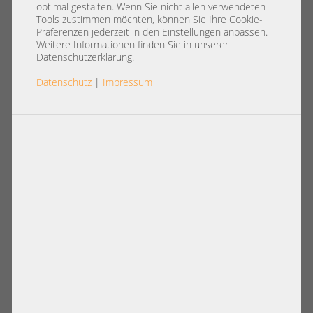
Storage
optimal gestalten. Wenn Sie nicht allen verwendeten
Tools zustimmen möchten, können Sie Ihre Cookie-
Präferenzen jederzeit in den Einstellungen anpassen.
Storage Controller
sind eines der wichtigsten Bauteile eines
Weitere Informationen finden Sie in unserer
Servers
. Deshalb bietet Ihnen
Serverschmiede
nicht nur
Datenschutzerklärung.
Produkte zu einem
günstigen Preis
, sondern auch ein breit
Datenschutz
|
Impressum
gefächertes Sortiment aus den besten
Storage Controllern
samt Zubehör an.
Artikel pro Seite:
12
|
24
|
60
|
84
|
96
Ansicht:
Konfigurierbare Artikel
HP Smart Array E208i-p SR Gen10 8-
Dell PERC H330 12G SAS Storage
Port PCIe x8 Raid Controller for HDD
Controller PCIe x8 for HDD SSD Raid
SSD Raid: 0, 1, 10, 5 HBA mode
0,1,5,10,50, HBA IT-mode 075D1H
804394-B21