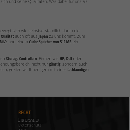
r sich und seine Qualitäten. Was dabei für uns als
wegt sich wie selbstverständlich durch die
s
Qualität
auch oft aus
Japan
zu uns kommt. Zum
Bit/s
und einem
Cache Speicher
von
512 MB
ein
eren
Storage Controllern
. Firmen wie
HP
,
Dell
oder
wendungsbereich, nicht nur
günstig
, sondern auch
llen, greifen wir Ihnen gern mit einer
fachkundigen
RECHT
Impressum
Datenschutz