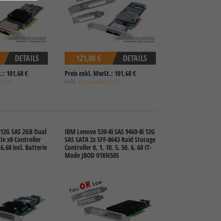
DETAILS
121,00 €
DETAILS
.: 101,68 €
Preis exkl. MwSt.: 101,68 €
sten
exkl.
Versandkosten
 12G SAS 2GB Dual
IBM Lenovo 530-8i SAS 9460-8i 12G
Ie x8 Controller
SAS SATA 2x SFF-8643 Raid Storage
6,60 incl. Batterie
Controller 0, 1, 10, 5, 50, 6, 60 IT-
Mode JBOD 01KN505