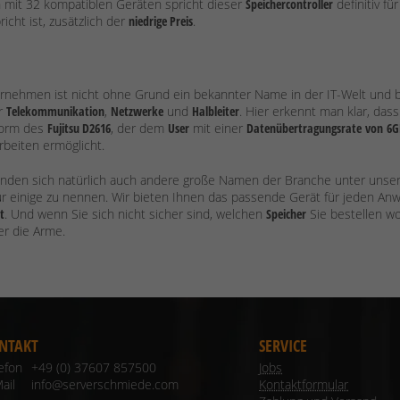
 mit 32 kompatiblen Geräten spricht dieser
Speichercontroller
definitiv fü
icht ist, zusätzlich der
niedrige Preis
.
rnehmen ist nicht ohne Grund ein bekannter Name in der IT-Welt und be
r
Telekommunikation
,
Netzwerke
und
Halbleiter
. Hier erkennt man klar, das
 Form des
Fujitsu D2616
, der dem
User
mit einer
Datenübertragungsrate
von
6G
Arbeiten ermöglicht.
inden sich natürlich auch andere große Namen der Branche unter uns
ur einige zu nennen. Wir bieten Ihnen das passende Gerät für jeden An
t
. Und wenn Sie sich nicht sicher sind, welchen
Speicher
Sie bestellen wo
r die Arme.
NTAKT
SERVICE
lefon
+49 (0) 37607 857500
Jobs
ail
info@serverschmiede.com
Kontaktformular