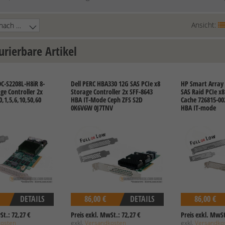
Ansicht:
urierbare Artikel
C-S2208L-H8iR 8-
Dell PERC HBA330 12G SAS PCIe x8
HP Smart Array 
ge Controller 2x
Storage Controller 2x SFF-8643
SAS Raid PCIe x8
0,1,5,6,10,50,60
HBA IT-Mode Ceph ZFS S2D
Cache 726815-00
0K6V6W 0J7TNV
HBA IT-mode
DETAILS
86,00 €
DETAILS
86,00 €
St.: 72,27 €
Preis exkl. MwSt.: 72,27 €
Preis exkl. MwSt
kosten
exkl.
Versandkosten
exkl.
Versandko