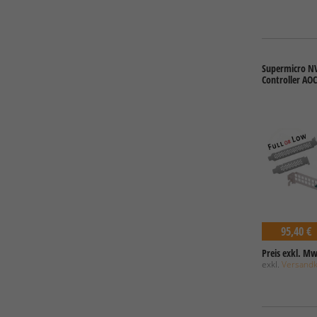
Supermicro NV
Controller A
95,40 €
Preis exkl. Mw
exkl.
Versand