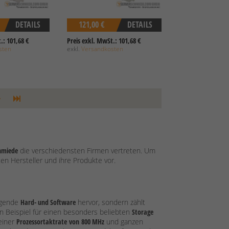
DETAILS
121,00 €
DETAILS
.: 101,68 €
Preis exkl. MwSt.: 101,68 €
sten
exkl.
Versandkosten
hmiede
die verschiedensten Firmen vertreten. Um
en Hersteller und ihre Produkte vor.
ragende
Hard- und Software
hervor, sondern zählt
n Beispiel für einen besonders beliebten
Storage
 einer
Prozessortaktrate
von
800 MHz
und ganzen