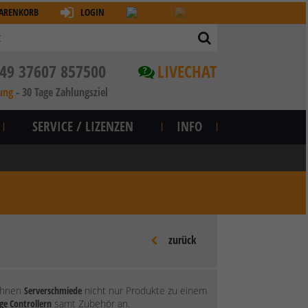
ARENKORB
LOGIN
49 37607 857500
LIVECHAT
?
ung
-
30 Tage Zahlungsziel
SERVICE / LIZENZEN
INFO
zurück
 Ihnen
Serverschmiede
nicht nur Produkte zu einem
ge Controllern
samt Zubehör an.