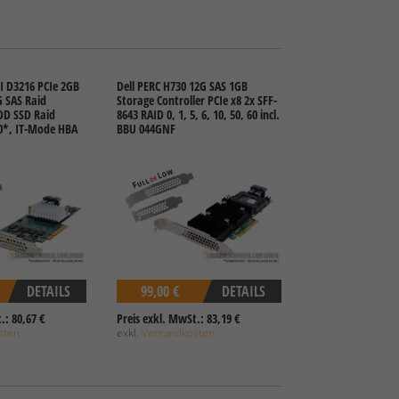
SI D3216 PCIe 2GB
Dell PERC H730 12G SAS 1GB
G SAS Raid
Storage Controller PCIe x8 2x SFF-
HDD SSD Raid
8643 RAID 0, 1, 5, 6, 10, 50, 60 incl.
60*, IT-Mode HBA
BBU 044GNF
DETAILS
99,00 €
DETAILS
.: 80,67 €
Preis exkl. MwSt.: 83,19 €
sten
exkl.
Versandkosten