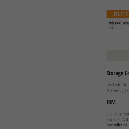
121,00 €
Preis exkl. Mw
exkl.
Versand
Storage C
Weil wir fü
ein wenig Or
IBM
Die „Interna
auch als An
Controller
ist