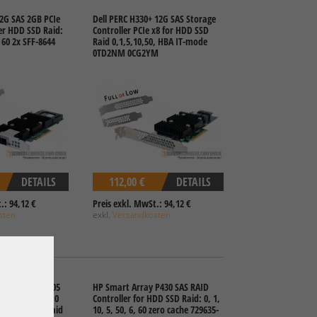
12G SAS 2GB PCIe
Dell PERC H330+ 12G SAS Storage
ler HDD SSD Raid:
Controller PCIe x8 for HDD SSD
, 60 2x SFF-8644
Raid 0,1,5,10,50, HBA IT-mode
0TD2NM 0CG2YM
DETAILS
112,00 €
DETAILS
.: 94,12 €
Preis exkl. MwSt.: 94,12 €
sten
exkl.
Versandkosten
ochip ASR-71605
HP Smart Array P430 SAS RAID
ATA PCIe x8 3.0
Controller for HDD SSD Raid: 0, 1,
 for HDD SSD Raid
10, 5, 50, 6, 60 zero cache 729635-