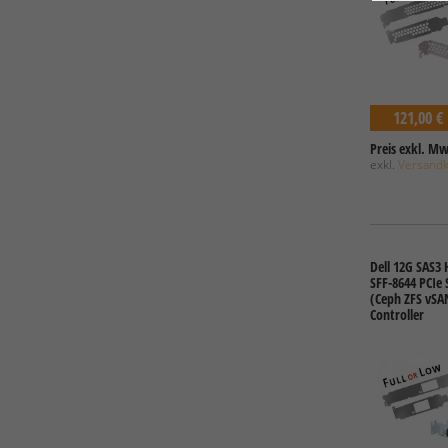
121,00 €
Preis exkl. Mw
exkl.
Versand
Dell 12G SAS3 
SFF-8644 PCIe
(Ceph ZFS vSA
Controller