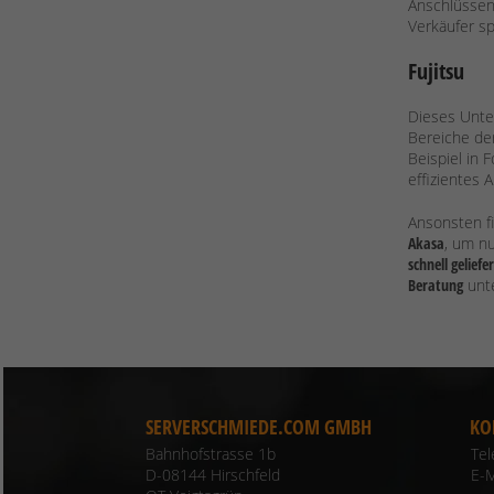
Anschlüssen
Verkäufer spr
Fujitsu
Dieses Unte
Bereiche de
Beispiel in
effizientes 
Ansonsten f
Akasa
, um n
schnell geliefer
Beratung
unte
SERVERSCHMIEDE.COM GMBH
KO
Bahnhofstrasse 1b
Te
D-08144 Hirschfeld
E-M