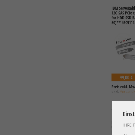
IBM ServeRaid
12G SAS PCIe x
for HDD SSD Ra
50)** 46C9114
99,00 €
Preis exkl. Mw
exkl.
Versand
Eins
HP Smart Arra
IHRE 
8-Port PCIe x8
HDD SSD Raid: 