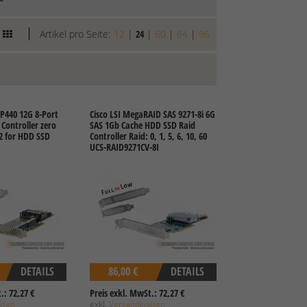
Artikel pro Seite:
12
|
24
|
60
|
84
|
96
P440 12G 8-Port
Cisco LSI MegaRAID SAS 9271-8i 6G
 Controller zero
SAS 1Gb Cache HDD SSD Raid
2 for HDD SSD
Controller Raid: 0, 1, 5, 6, 10, 60
UCS-RAID9271CV-8I
DETAILS
86,00 €
DETAILS
.: 72,27 €
Preis exkl. MwSt.: 72,27 €
sten
exkl.
Versandkosten