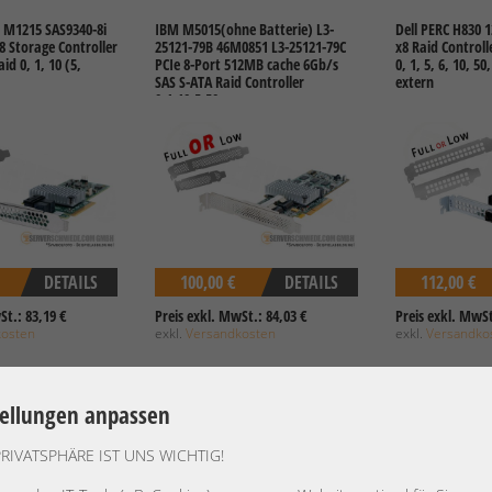
 M1215 SAS9340-8i
IBM M5015(ohne Batterie) L3-
Dell PERC H830 
8 Storage Controller
25121-79B 46M0851 L3-25121-79C
x8 Raid Control
id 0, 1, 10 (5,
PCIe 8-Port 512MB cache 6Gb/s
0, 1, 5, 6, 10, 50
SAS S-ATA Raid Controller
extern
0,1,10,5,50
DETAILS
100,00 €
DETAILS
112,00 €
St.: 83,19 €
Preis exkl. MwSt.: 84,03 €
Preis exkl. MwSt
kosten
exkl.
Versandkosten
exkl.
Versandko
tellungen anpassen
y E208i-p SR Gen10
Dell PERC H330 12G SAS Storage
Adaptec by Micr
PRIVATSPHÄRE IST UNS WICHTIG!
 Raid Controller for
Controller PCIe x8 for HDD SSD
16-Port 6G SAS/S
0, 1, 10, 5 HBA
Raid 0,1,5,10,50, HBA IT-mode
Raid Controller