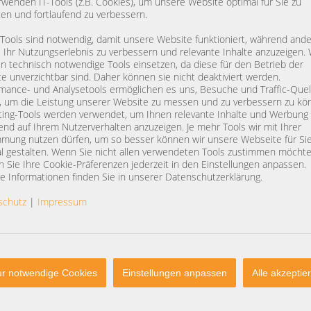
rwenden IT-Tools (z.B. Cookies), um unsere Website optimal für Sie zu
B21
075D1H
0,1,1E,5,6,10,50
ten und fortlaufend zu verbessern.
(vmware 8 Serve
vSAN, ZFS)
 Tools sind notwendig, damit unsere Website funktioniert, während and
, Ihr Nutzungserlebnis zu verbessern und relevante Inhalte anzuzeigen. 
 technisch notwendige Tools einsetzen, da diese für den Betrieb der
e unverzichtbar sind. Daher können sie nicht deaktiviert werden.
mance- und Analysetools ermöglichen es uns, Besuche und Traffic-Quel
, um die Leistung unserer Website zu messen und zu verbessern zu kö
ing-Tools werden verwendet, um Ihnen relevante Inhalte und Werbung
end auf Ihrem Nutzerverhalten anzuzeigen. Je mehr Tools wir mit Ihrer
DETAILS
112,00 €
DETAILS
118,00 €
mung nutzen dürfen, um so besser können wir unsere Webseite für Si
St.: 94,12 €
Preis exkl. MwSt.: 94,12 €
Preis exkl. MwSt
l gestalten. Wenn Sie nicht allen verwendeten Tools zustimmen möchte
kosten
exkl.
Versandkosten
exkl.
Versandko
 Sie Ihre Cookie-Präferenzen jederzeit in den Einstellungen anpassen.
e Informationen finden Sie in unserer Datenschutzerklärung.
schutz
|
Impressum
A SSD Slot Storage
LSI SAS9300-8i 9300-8i 9311-8i PCIe
LSI SAS9207-8e 9
pter Card PCIe x4
x8 2x SFF-8643 12G SAS3 S-ATA HBA
SFF-8088 6G SAS
for HDD SSD JBOD Controller (ZFS,
Controller PCIe 
Ceph, MS Storage Spaces)
MS Storage Spac
r notwendige Cookies
Einstellungen anpassen
Alle akzeptie