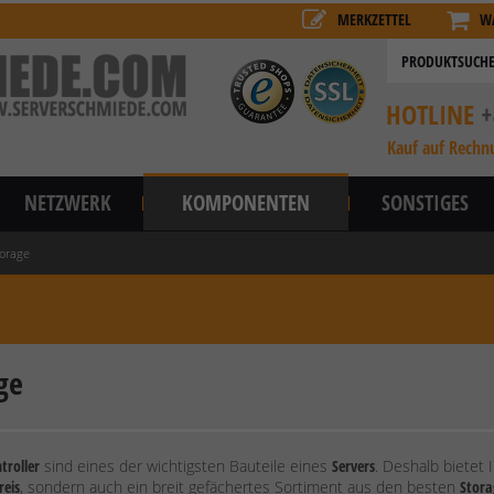
MERKZETTEL
W
HOTLINE
+
Kauf auf Rechn
NETZWERK
KOMPONENTEN
SONSTIGES
orage
ge
troller
sind eines der wichtigsten Bauteile eines
Servers
. Deshalb bietet
reis
, sondern auch ein breit gefächertes Sortiment aus den besten
Stora