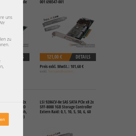
,60, HBA IT mode
001 698547-001
r 2016, Ceph,
ere uns
Wir
len zu
nnen.
DETAILS
121,00 €
DETAILS
e
.: 99,16 €
Preis exkl. MwSt.: 101,68 €
n,
sten
exkl.
Versandkosten
207-8e Extern 2x
LSI 9286CV-8e SAS SATA PCle x8 2x
 S-ATA HBA JBOD
SFF-8088 1GB Storage Controller
x8 3.0 (ZFS, Ceph,
Extern Raid: 0,1, 10, 5, 50, 6, 60
es, Tape Drive)
ren