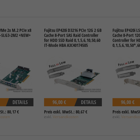
Me 2x M.2 PCIe x8
Fujitsu EP420i D3216 PCIe 12G 2 GB
Fujitsu EP420i L
OC-SLG3-2M2 +NEW+
Cache 8-Port SAS Raid Controller
Cache 8-Port 12
for HDD SSD Raid 0,1,5,6,10,50,60
Controller for 
IT-Mode HBA A3C40174505
0,1,5,6,10,50*,
DETAILS
96,00 €
DETAILS
96,00 €
St.: 80,17 €
Preis exkl. MwSt.: 80,67 €
Preis exkl. MwSt
kosten
exkl.
Versandkosten
exkl.
Versandko