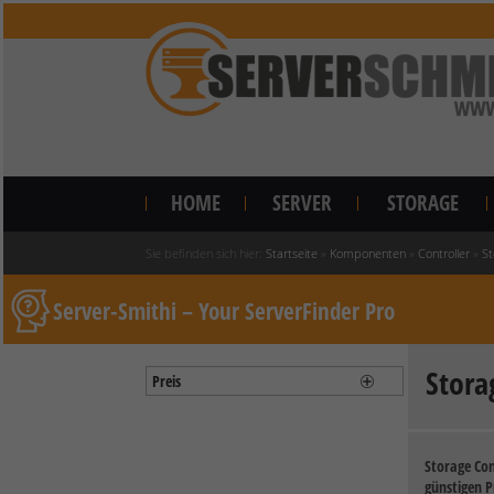
HOME
SERVER
STORAGE
Sie befinden sich hier:
Startseite
»
Komponenten
»
Controller
»
St
Server-Smithi – Your ServerFinder Pro
Stora
Preis
Storage Con
günstigen P