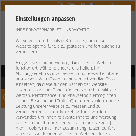
Einstellungen anpassen
IHRE PRIVATSPHÄRE IST UNS WICHTIG!
HOTLINE
+49 37607
LIVECHAT
?
857500
Wir verwenden IT-Tools (z.B. Cookies), um unsere
Website optimal für Sie zu gestalten und fortlaufend zu
Kauf auf Rechnung
-
30 Tage Zahlungsziel
verbessern.
Einige Tools sind notwendig, damit unsere Website
funktioniert, während andere uns helfen, Ihr
HAUPTNAVIGATION
Nutzungserlebnis zu verbessern und relevante Inhalte
anzuzeigen. Wir müssen technisch notwendige Tools
Sie befinden sich hier:
Startseite
»
Komponenten
»
Controller
»
Storage
einsetzen, da diese für den Betrieb der Website
unverzichtbar sind. Daher können sie nicht deaktiviert
werden. Performance- und Analysetools ermöglichen
Server-Smithi – Your ServerFinder Pro
es uns, Besuche und Traffic-Quellen zu zählen, um die
Leistung unserer Website zu messen und zu
verbessern zu können. Marketing-Tools werden
zurück
verwendet, um Ihnen relevante Inhalte und Werbung
Preis
basierend auf Ihrem Nutzerverhalten anzuzeigen. Je
mehr Tools wir mit Ihrer Zustimmung nutzen dürfen,
um so besser können wir unsere Webseite für Sie