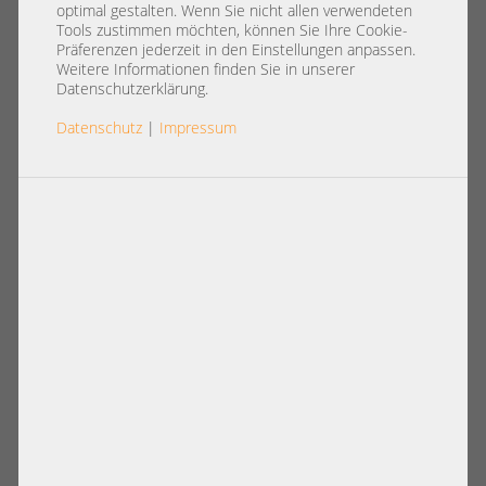
Storage
optimal gestalten. Wenn Sie nicht allen verwendeten
Tools zustimmen möchten, können Sie Ihre Cookie-
Präferenzen jederzeit in den Einstellungen anpassen.
Storage Controller
sind eines der wichtigsten Bauteile eines
Weitere Informationen finden Sie in unserer
Servers
. Deshalb bietet Ihnen
Serverschmiede
nicht nur
Datenschutzerklärung.
Produkte zu einem
günstigen Preis
, sondern auch ein breit
Datenschutz
|
Impressum
gefächertes Sortiment aus den besten
Storage Controllern
samt Zubehör an.
Artikel pro Seite:
12
|
24
|
60
|
84
|
96
Ansicht:
Microchip SmartRAID Ultra 4308P-32A
NVMe Storage Controller 32x NVMe
RAID 0, 1, 5, 10, 50, 6, 60
4308UP32AXS