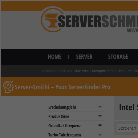
HOME
SERVER
STORAGE
Sie befinden sich hier:
Startseite
»
Komponenten
»
CPU
»
Intel S
Server-Smithi – Your ServerFinder Pro
Intel