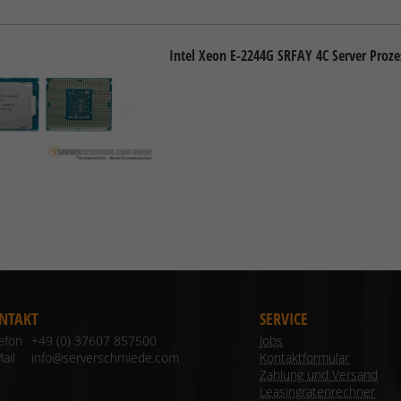
Intel Xeon E-2244G SRFAY 4C Server Proz
NTAKT
SERVICE
lefon
+49 (0) 37607 857500
Jobs
ail
info@serverschmiede.com
Kontaktformular
Zahlung und Versand
Leasingratenrechner