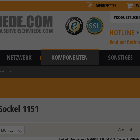
MERKZETTEL
W
HOTLINE
+
Kauf auf Rechn
NETZWERK
KOMPONENTEN
SONSTIGES
ockel 1151
 Sockel 1151
Ansicht:
Intel Pentium G4400 SR2HK 2 Core 3.30G