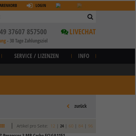
ARENKORB
LOGIN
49 37607 857500
LIVECHAT
?
ung
-
30 Tage Zahlungsziel
SERVICE / LIZENZEN
INFO
zurück
Artikel pro Seite:
12
|
24
|
60
|
84
|
96
HZ Prozessor 3 MB Cache FCLGA1151