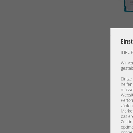
Eins
IHRE 
Wir ve
gestal
Einige
helfen
müssen
Websit
Perfor
zählen
Market
basier
Zustim
optima
können