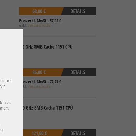
68,00 €
DETAILS
Preis exkl. MwSt.: 57,14 €
exkl.
Versandkosten
ozessor 4x 3,60 GHz 8MB Cache 1151 CPU
86,00 €
DETAILS
ere uns
Preis exkl. MwSt.: 72,27 €
Wir
exkl.
Versandkosten
len zu
ozessor 4x 3,00 GHz 8MB Cache 1151 CPU
nnen.
e
n,
121,00 €
DETAILS