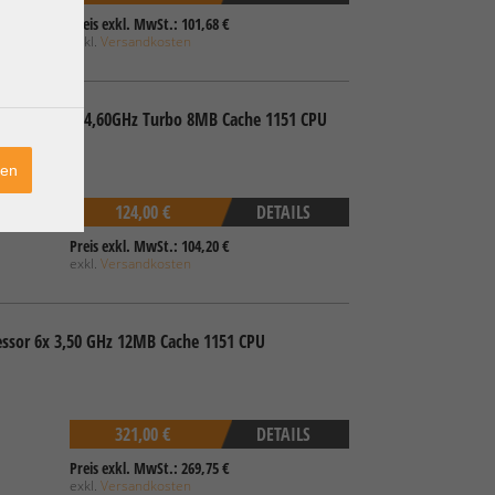
Preis exkl. MwSt.: 101,68 €
exkl.
Versandkosten
r 4x 3,40 GHz 4,60GHz Turbo 8MB Cache 1151 CPU
ren
124,00 €
DETAILS
Preis exkl. MwSt.: 104,20 €
exkl.
Versandkosten
essor 6x 3,50 GHz 12MB Cache 1151 CPU
321,00 €
DETAILS
Preis exkl. MwSt.: 269,75 €
exkl.
Versandkosten