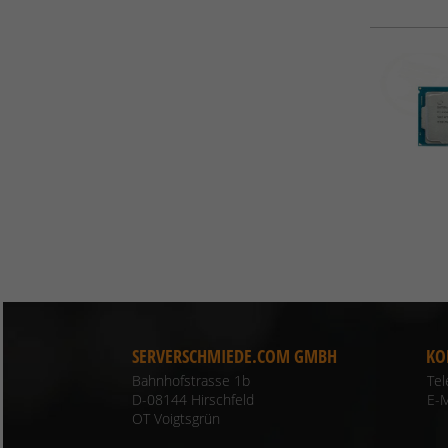
SERVERSCHMIEDE.COM GMBH
KO
Bahnhofstrasse 1b
Te
D-08144 Hirschfeld
E-M
OT Voigtsgrün