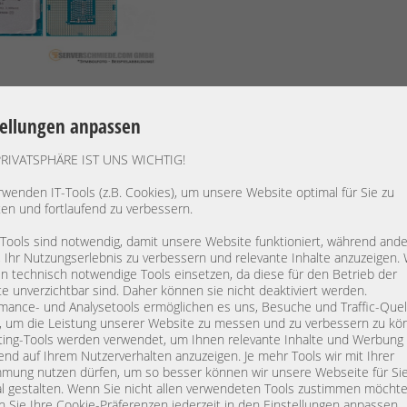
tellungen anpassen
Intel Xeon E3-1270V5 SR2LF 4C Server Pr
PRIVATSPHÄRE IST UNS WICHTIG!
rwenden IT-Tools (z.B. Cookies), um unsere Website optimal für Sie zu
ten und fortlaufend zu verbessern.
 Tools sind notwendig, damit unsere Website funktioniert, während and
, Ihr Nutzungserlebnis zu verbessern und relevante Inhalte anzuzeigen. 
 technisch notwendige Tools einsetzen, da diese für den Betrieb der
e unverzichtbar sind. Daher können sie nicht deaktiviert werden.
mance- und Analysetools ermöglichen es uns, Besuche und Traffic-Quel
Intel Xeon E3-1220V6 SR329 4C Server Pr
, um die Leistung unserer Website zu messen und zu verbessern zu kö
ing-Tools werden verwendet, um Ihnen relevante Inhalte und Werbung
end auf Ihrem Nutzerverhalten anzuzeigen. Je mehr Tools wir mit Ihrer
mung nutzen dürfen, um so besser können wir unsere Webseite für Si
l gestalten. Wenn Sie nicht allen verwendeten Tools zustimmen möchte
 Sie Ihre Cookie-Präferenzen jederzeit in den Einstellungen anpassen.