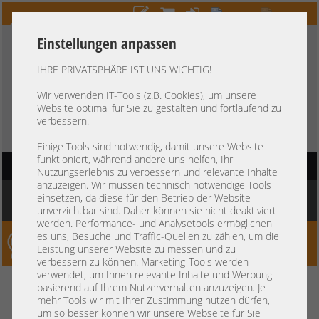
Einstellungen anpassen
IHRE PRIVATSPHÄRE IST UNS WICHTIG!
HOTLINE
+49 37607
LIVECHAT
?
857500
Wir verwenden IT-Tools (z.B. Cookies), um unsere
Website optimal für Sie zu gestalten und fortlaufend zu
Kauf auf Rechnung
-
30 Tage Zahlungsziel
verbessern.
Einige Tools sind notwendig, damit unsere Website
funktioniert, während andere uns helfen, Ihr
HAUPTNAVIGATION
Nutzungserlebnis zu verbessern und relevante Inhalte
anzuzeigen. Wir müssen technisch notwendige Tools
Sie befinden sich hier:
Startseite
»
Server
»
IBM / Lenovo
»
ThinkSystem SR650
einsetzen, da diese für den Betrieb der Website
SR630
unverzichtbar sind. Daher können sie nicht deaktiviert
werden. Performance- und Analysetools ermöglichen
es uns, Besuche und Traffic-Quellen zu zählen, um die
Server-Smithi – Your ServerFinder Pro
Leistung unserer Website zu messen und zu
verbessern zu können. Marketing-Tools werden
verwendet, um Ihnen relevante Inhalte und Werbung
zurück
basierend auf Ihrem Nutzerverhalten anzuzeigen. Je
Allgemein
mehr Tools wir mit Ihrer Zustimmung nutzen dürfen,
um so besser können wir unsere Webseite für Sie