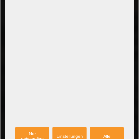
ZAHLUNGSARTEN
Vorkasse per Banküberweisung
Zahlung bei Abholung
PayPal Checkout
Amazon Pay Zahlung per Kreditkarte
Leasing/Mietkauf (DE, AT, NL)
Zahlung auf Rechnung
(Behörden/Öffentlicher Dienst und Unternehmen)
VERSANDARTEN
PARTNER
Nur
Einstellungen
Alle
notwendige