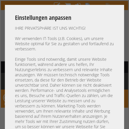
Einstellungen anpassen
IHRE PRIVATSPHÄRE IST UNS WICHTIG!
HOTLINE
+49 37607
LIVECHAT
?
857500
Wir verwenden IT-Tools (z.B. Cookies), um unsere
Website optimal für Sie zu gestalten und fortlaufend zu
Kauf auf Rechnung
-
30 Tage Zahlungsziel
verbessern.
Einige Tools sind notwendig, damit unsere Website
funktioniert, während andere uns helfen, Ihr
HAUPTNAVIGATION
Nutzungserlebnis zu verbessern und relevante Inhalte
anzuzeigen. Wir müssen technisch notwendige Tools
Sie befinden sich hier:
Startseite
»
Storage
»
JBOD Expansion
»
LFF 3,5"
einsetzen, da diese für den Betrieb der Website
Storageerweiterung
unverzichtbar sind. Daher können sie nicht deaktiviert
werden. Performance- und Analysetools ermöglichen
es uns, Besuche und Traffic-Quellen zu zählen, um die
Server-Smithi – Your ServerFinder Pro
Leistung unserer Website zu messen und zu
verbessern zu können. Marketing-Tools werden
verwendet, um Ihnen relevante Inhalte und Werbung
zurück
basierend auf Ihrem Nutzerverhalten anzuzeigen. Je
mehr Tools wir mit Ihrer Zustimmung nutzen dürfen,
LFF 3,5" Storageerweiterung
um so besser können wir unsere Webseite für Sie