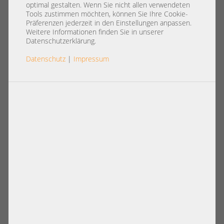
optimal gestalten. Wenn Sie nicht allen verwendeten
Tools zustimmen möchten, können Sie Ihre Cookie-
Artikel pro Seite:
Präferenzen jederzeit in den Einstellungen anpassen.
12
|
24
|
60
|
84
|
96
Weitere Informationen finden Sie in unserer
Datenschutzerklärung.
Ansicht:
Datenschutz
|
Impressum
Konfigurierbare Artikel
HP MSA2040 LFF Expansion Shelf 12x
Supermicro JBOD Storage 19" 2U 12x
3,5" LFF SAN Storage Chassis incl. 2x
HotSwap 3,5" LFF 8x SFF-8644 SAS 12G
PSU 2x JBOD SAS Controller
Dual Expander Failover CSE-826BE2C-
R741JBOD
421,00 €
DETAILS
421,00 €
DETAILS
Preis exkl. MwSt.: 353,78 €
Preis exkl. MwSt.: 353,78 €