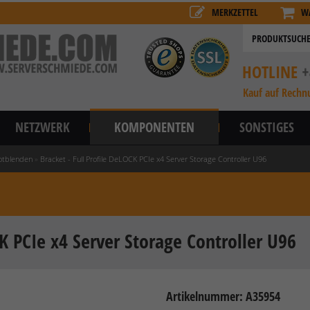
MERKZETTEL
W
HOTLINE
+
Kauf auf Rechn
NETZWERK
KOMPONENTEN
SONSTIGES
otblenden
»
Bracket - Full Profile DeLOCK PCIe x4 Server Storage Controller U96
CK PCIe x4 Server Storage Controller U96
Artikelnummer: A35954