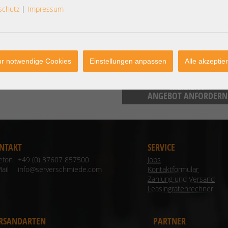
schutz
|
Impressum
Herstellerinformationen:
r notwendige Cookies
Einstellungen anpassen
Alle akzeptie
MERKEN /
ANGEBOT ANFORDERN
NTAKT
SERVICE
lefon
+49 (0) 37607 857500
Jobs
ail
info@serverschmiede.com
Kontaktformular
Zahlung und Versand
Leasingratenrechner
RSANDARTEN
PARTNER