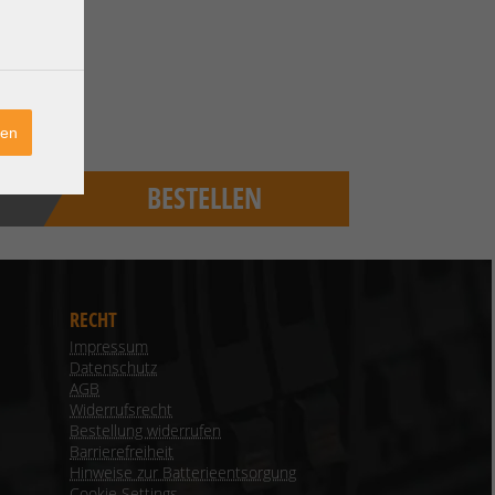
ren
BESTELLEN
RECHT
Impressum
Datenschutz
AGB
Widerrufsrecht
Bestellung widerrufen
Barrierefreiheit
Hinweise zur Batterieentsorgung
Cookie Settings