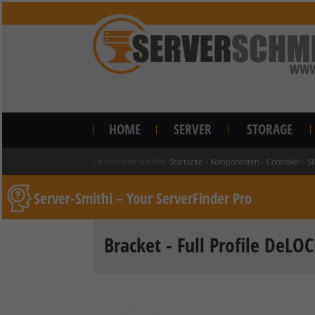
HOME
SERVER
STORAGE
Sie befinden sich hier:
Startseite
»
Komponenten
»
Controller
»
Sl
Server-Smithi – Your ServerFinder Pro
Bracket - Full Profile DeLO