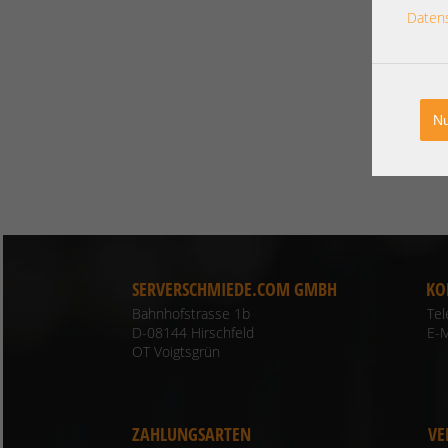
Daten
Nu
SERVERSCHMIEDE.COM GMBH
KO
Bahnhofstrasse 1b
Te
D-08144 Hirschfeld
E-M
OT Voigtsgrün
ZAHLUNGSARTEN
VE