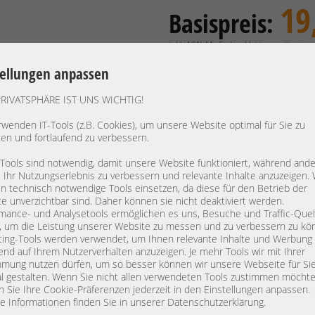
19
Basispreis:
inkl. 19% MwSt | exkl.
Versandkosten
16,39 €
Preis exkl. MwSt.:
tellungen anpassen
Verfügbarkeit:
Lieferzeit: 1
PRIVATSPHÄRE IST UNS WICHTIG!
rwenden IT-Tools (z.B. Cookies), um unsere Website optimal für Sie zu
ten und fortlaufend zu verbessern.
Hersteller:
 Tools sind notwendig, damit unsere Website funktioniert, während and
Gerätetyp:
Mounting
, Ihr Nutzungserlebnis zu verbessern und relevante Inhalte anzuzeigen. 
Modell:
Full Profi
 technisch notwendige Tools einsetzen, da diese für den Betrieb der
e unverzichtbar sind. Daher können sie nicht deaktiviert werden.
PN:
mance- und Analysetools ermöglichen es uns, Besuche und Traffic-Quel
, um die Leistung unserer Website zu messen und zu verbessern zu kö
Artikelzustand:
refurbished / general
ing-Tools werden verwendet, um Ihnen relevante Inhalte und Werbung
vollständig geprüft / instandgesetzt.
end auf Ihrem Nutzerverhalten anzuzeigen. Je mehr Tools wir mit Ihrer
mung nutzen dürfen, um so besser können wir unsere Webseite für Si
for Delock SAS SATA Controller
l gestalten. Wenn Sie nicht allen verwendeten Tools zustimmen möchte
 Sie Ihre Cookie-Präferenzen jederzeit in den Einstellungen anpassen.
Kompatibel mit:
e Informationen finden Sie in unserer Datenschutzerklärung.
A21671 - Delock SAS SATA Controller 2x SFF-