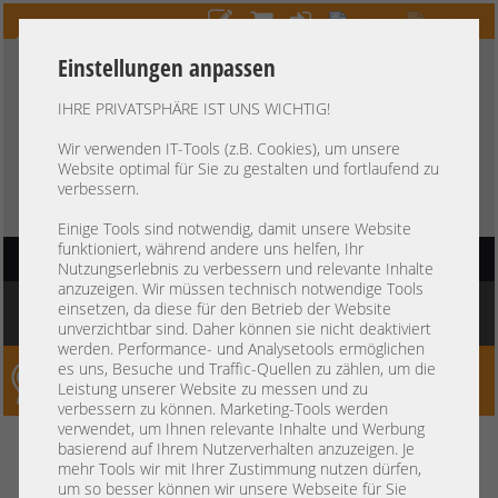
Einstellungen anpassen
IHRE PRIVATSPHÄRE IST UNS WICHTIG!
HOTLINE
+49 37607
LIVECHAT
?
857500
Wir verwenden IT-Tools (z.B. Cookies), um unsere
Website optimal für Sie zu gestalten und fortlaufend zu
Kauf auf Rechnung
-
30 Tage Zahlungsziel
verbessern.
Einige Tools sind notwendig, damit unsere Website
funktioniert, während andere uns helfen, Ihr
HAUPTNAVIGATION
Nutzungserlebnis zu verbessern und relevante Inhalte
anzuzeigen. Wir müssen technisch notwendige Tools
Sie befinden sich hier:
Startseite
»
Komponenten
»
Controller
»
Slotblenden
»
einsetzen, da diese für den Betrieb der Website
Bracket - Full Profile Gigabyte CMT4034
unverzichtbar sind. Daher können sie nicht deaktiviert
werden. Performance- und Analysetools ermöglichen
es uns, Besuche und Traffic-Quellen zu zählen, um die
Server-Smithi – Your ServerFinder Pro
Leistung unserer Website zu messen und zu
verbessern zu können. Marketing-Tools werden
verwendet, um Ihnen relevante Inhalte und Werbung
Bracket - Full Profile Gigabyte
zurück
basierend auf Ihrem Nutzerverhalten anzuzeigen. Je
mehr Tools wir mit Ihrer Zustimmung nutzen dürfen,
CMT4034
um so besser können wir unsere Webseite für Sie