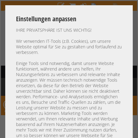
Einstellungen anpassen
IHRE PRIVATSPHÄRE IST UNS WICHTIG!
HOTLINE
+49 37607
LIVECHAT
?
857500
Wir verwenden IT-Tools (z.B. Cookies), um unsere
Website optimal für Sie zu gestalten und fortlaufend zu
Kauf auf Rechnung
-
30 Tage Zahlungsziel
verbessern.
Einige Tools sind notwendig, damit unsere Website
funktioniert, während andere uns helfen, Ihr
HAUPTNAVIGATION
Nutzungserlebnis zu verbessern und relevante Inhalte
anzuzeigen. Wir müssen technisch notwendige Tools
Sie befinden sich hier:
Startseite
»
Komponenten
»
Controller
»
Slotblenden
»
einsetzen, da diese für den Betrieb der Website
Bracket - Low Profile nVidia P1000 0416-083
unverzichtbar sind. Daher können sie nicht deaktiviert
werden. Performance- und Analysetools ermöglichen
es uns, Besuche und Traffic-Quellen zu zählen, um die
Server-Smithi – Your ServerFinder Pro
Leistung unserer Website zu messen und zu
verbessern zu können. Marketing-Tools werden
verwendet, um Ihnen relevante Inhalte und Werbung
Bracket - Low Profile nVidia
zurück
basierend auf Ihrem Nutzerverhalten anzuzeigen. Je
mehr Tools wir mit Ihrer Zustimmung nutzen dürfen,
P1000 0416-083
um so besser können wir unsere Webseite für Sie