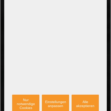
ZAHLUNGSARTEN
Vorkasse per Banküberweisung
Zahlung bei Abholung
PayPal Checkout
Amazon Pay Zahlung per Kreditkarte
Leasing/Mietkauf (DE, AT, NL)
Zahlung auf Rechnung
(Behörden/Öffentlicher Dienst und Unternehmen)
VERSANDARTEN
PARTNER
Nur
Einstellungen
Alle
notwendige
anpassen
akzeptieren
Cookies