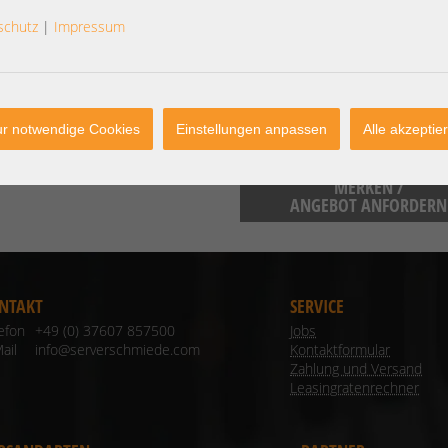
NVIDIA GmbH 2788 San Tomas Exp
schutz
|
Impressum
info@nvidia.com
NVIDIA GmbH Adenauer Str. 20/A
r notwendige Cookies
Einstellungen anpassen
Alle akzeptie
MERKEN /
ANGEBOT ANFORDERN
NTAKT
SERVICE
lefon
+49 (0) 37607 857500
Jobs
ail
info@serverschmiede.com
Kontaktformular
Zahlung und Versand
Leasingratenrechner