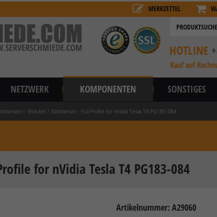
MERKZETTEL
W
HOTLINE
+
Kauf auf Rechn
NETZWERK
KOMPONENTEN
SONSTIGES
otblenden
»
Bracket / Slotblende - Full Profile for nVidia Tesla T4 PG183-084
Profile for nVidia Tesla T4 PG183-084
Artikelnummer: A29060