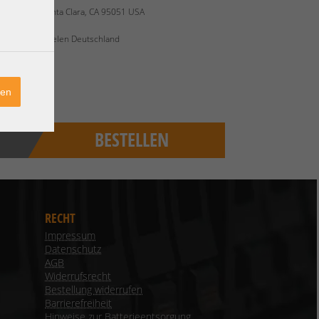
ress Way Santa Clara, CA 95051 USA
4 52146 Würselen Deutschland
ren
BESTELLEN
RECHT
Impressum
Datenschutz
AGB
Widerrufsrecht
Bestellung widerrufen
Barrierefreiheit
Hinweise zur Batterieentsorgung