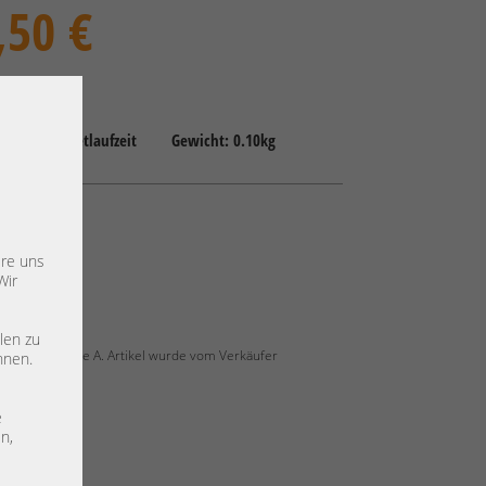
,50 €
-2 Tage + Paketlaufzeit
Gewicht: 0.10kg
 Brackets
ere uns
Wir
le
84
len zu
überholt, Grade A. Artikel wurde vom Verkäufer
nnen.
e
n,