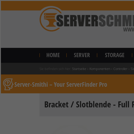
HOME
SERVER
STORAGE
Sie befinden sich hier:
Startseite
»
Komponenten
»
Controller
»
Sl
Server-Smithi – Your ServerFinder Pro
Bracket / Slotblende - Full 