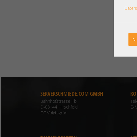
Daten
Nu
SERVERSCHMIEDE.COM GMBH
KO
Bahnhofstrasse 1b
Te
D-08144 Hirschfeld
E-M
OT Voigtsgrün