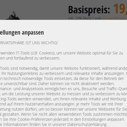
19
Basispreis:
inkl. 19% MwSt | exkl.
Versandkosten
16,39 €
Preis exkl. MwSt.:
tellungen anpassen
Verfügbarkeit:
Lieferzeit: 1
PRIVATSPHÄRE IST UNS WICHTIG!
rwenden IT-Tools (z.B. Cookies), um unsere Website optimal für Sie zu
ten und fortlaufend zu verbessern.
Hersteller:
NVIDIA
Gerätetyp:
Mounting
 Tools sind notwendig, damit unsere Website funktioniert, während and
, Ihr Nutzungserlebnis zu verbessern und relevante Inhalte anzuzeigen. 
Modell:
Full Profi
 technisch notwendige Tools einsetzen, da diese für den Betrieb der
PN:
PG183-0
e unverzichtbar sind. Daher können sie nicht deaktiviert werden.
mance- und Analysetools ermöglichen es uns, Besuche und Traffic-Quel
Artikelzustand:
refurbished / general
, um die Leistung unserer Website zu messen und zu verbessern zu kö
vollständig geprüft / instandgesetzt.
ing-Tools werden verwendet, um Ihnen relevante Inhalte und Werbung
end auf Ihrem Nutzerverhalten anzuzeigen. Je mehr Tools wir mit Ihrer
for nVidia Tesla T4
mung nutzen dürfen, um so besser können wir unsere Webseite für Si
l gestalten. Wenn Sie nicht allen verwendeten Tools zustimmen möchte
 Sie Ihre Cookie-Präferenzen jederzeit in den Einstellungen anpassen.
Herstellerinformationen:
e Informationen finden Sie in unserer Datenschutzerklärung.
info@nvidia.com