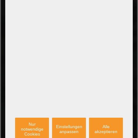
ZAHLUNGSARTEN
Vorkasse per Banküberweisung
Zahlung bei Abholung
PayPal Checkout
Amazon Pay Zahlung per Kreditkarte
Leasing/Mietkauf (DE, AT, NL)
Zahlung auf Rechnung
(Behörden/Öffentlicher Dienst und Unternehmen)
VERSANDARTEN
PARTNER
Nur
Einstellungen
Alle
notwendige
anpassen
akzeptieren
Cookies