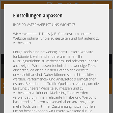
Einstellungen anpassen
IHRE PRIVATSPHÄRE IST UNS WICHTIG!
HOTLINE
+49 37607
LIVECHAT
?
857500
Wir verwenden IT-Tools (z.B. Cookies), um unsere
Website optimal für Sie zu gestalten und fortlaufend zu
Kauf auf Rechnung
-
30 Tage Zahlungsziel
verbessern.
Einige Tools sind notwendig, damit unsere Website
funktioniert, während andere uns helfen, Ihr
HAUPTNAVIGATION
Nutzungserlebnis zu verbessern und relevante Inhalte
anzuzeigen. Wir müssen technisch notwendige Tools
Sie befinden sich hier:
Startseite
»
Komponenten
»
Controller
»
Slotblenden
»
einsetzen, da diese für den Betrieb der Website
Bracket / Slotblende - Low Profile AOC-SGP-i2 Dual Port
unverzichtbar sind. Daher können sie nicht deaktiviert
werden. Performance- und Analysetools ermöglichen
es uns, Besuche und Traffic-Quellen zu zählen, um die
Server-Smithi – Your ServerFinder Pro
Leistung unserer Website zu messen und zu
verbessern zu können. Marketing-Tools werden
verwendet, um Ihnen relevante Inhalte und Werbung
Bracket / Slotblende - Low
zurück
basierend auf Ihrem Nutzerverhalten anzuzeigen. Je
mehr Tools wir mit Ihrer Zustimmung nutzen dürfen,
Profile AOC-SGP-i2 Dual Port
um so besser können wir unsere Webseite für Sie