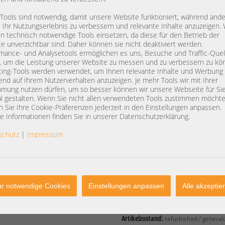
RAID Level:
0
Nettogewicht:
0,079 kg
 Tools sind notwendig, damit unsere Website funktioniert, während and
, Ihr Nutzungserlebnis zu verbessern und relevante Inhalte anzuzeigen. 
Artikelabmessung:
L: 10,5 cm
 technisch notwendige Tools einsetzen, da diese für den Betrieb der
e unverzichtbar sind. Daher können sie nicht deaktiviert werden.
mance- und Analysetools ermöglichen es uns, Besuche und Traffic-Quel
Specifications:
, um die Leistung unserer Website zu messen und zu verbessern zu kö
Low profile, fits in a dedicated stor
ing-Tools werden verwendet, um Ihnen relevante Inhalte und Werbung
Works with SATA and SAS hard driv
end auf Ihrem Nutzerverhalten anzuzeigen. Je mehr Tools wir mit Ihrer
8-lane, PCI Express 2.0 compliant
mung nutzen dürfen, um so besser können wir unsere Webseite für Si
Data transfer rates of up to 6Gb/s 
l gestalten. Wenn Sie nicht allen verwendeten Tools zustimmen möchte
RAID levels 0, 1, 5, 10, 50
 Sie Ihre Cookie-Präferenzen jederzeit in den Einstellungen anpassen.
e Informationen finden Sie in unserer Datenschutzerklärung.
Compatible Servers -
Installs in a dedicated storage sl
schutz
|
Impressum
PowerEdge R320
PowerEdge R420
PowerEdge R520
PowerEdge R620
PowerEdge R720
r notwendige Cookies
Einstellungen anpassen
Alle akzeptie
PowerEdge R720xdpassend für:
R620 R720 R720xd R420 R320 R520
Artikelzustand:
refurbished / general