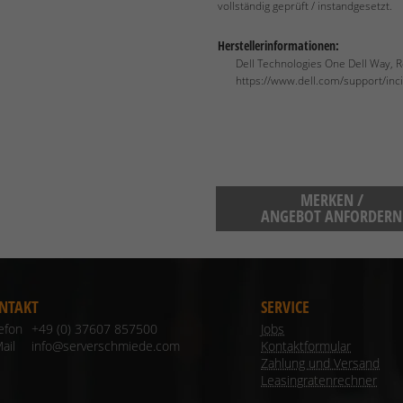
vollständig geprüft / instandgesetzt.
Herstellerinformationen:
Dell Technologies One Dell Way,
https://www.dell.com/support/in
MERKEN /
ANGEBOT ANFORDERN
NTAKT
SERVICE
lefon
+49 (0) 37607 857500
Jobs
ail
info@serverschmiede.com
Kontaktformular
Zahlung und Versand
Leasingratenrechner