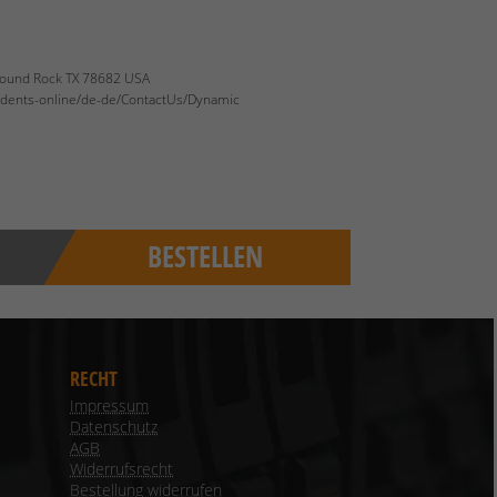
 Round Rock TX 78682 USA
cidents-online/de-de/ContactUs/Dynamic
BESTELLEN
RECHT
Impressum
Datenschutz
AGB
Widerrufsrecht
Bestellung widerrufen