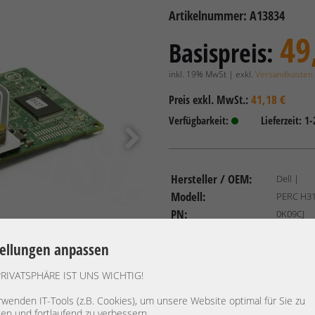
Artikelnummer: A13834
49
Basispreis:
inkl. 19% MwSt | exkl.
Versandkosten
41,18 €
Preis exkl. MwSt.:
Verfügbarkeit:
Lieferzeit: 1
Hersteller / OEM:
Dell |
Modell:
PERC H31
PN:
0K09CJ
Controller Typ:
Storage i
tellungen anpassen
Formfaktor:
Modul
Host Bus:
Modul
PRIVATSPHÄRE IST UNS WICHTIG!
Schnittstellen:
x PERC 6
rwenden IT-Tools (z.B. Cookies), um unsere Website optimal für Sie zu
Cache:
ten und fortlaufend zu verbessern.