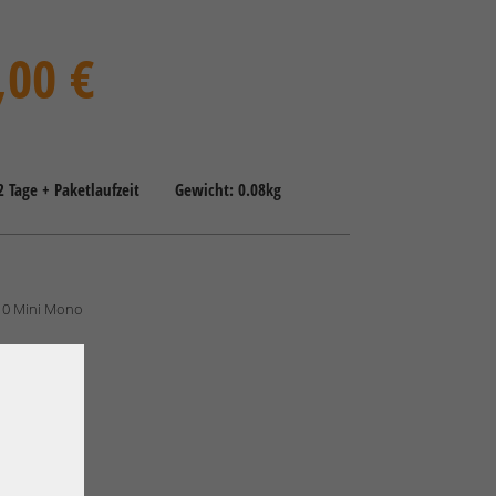
,00 €
-2 Tage + Paketlaufzeit
Gewicht: 0.08kg
0 Mini Mono
nternal SAS
 Gb