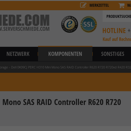
MERKZETTEL
W
HOTLINE
+
Kauf auf Rechn
NETZWERK
KOMPONENTEN
SONSTIGES
orage
»
Dell 0K09CJ PERC H310 Mini Mono SAS RAID Controller R620 R720 R720xd R420 R3
i Mono SAS RAID Controller R620 R720