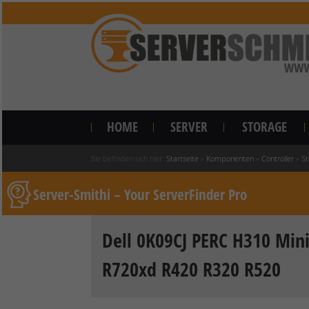
HOME
SERVER
STORAGE
Sie befinden sich hier:
Startseite
»
Komponenten
»
Controller
»
St
Server-Smithi – Your ServerFinder Pro
Dell 0K09CJ PERC H310 Min
R720xd R420 R320 R520