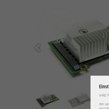
Eins
IHRE 
Wir ve
gestal