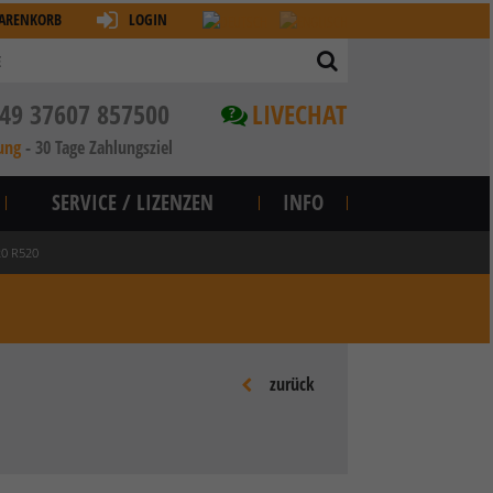
ARENKORB
LOGIN
49 37607 857500
LIVECHAT
?
ung
-
30 Tage Zahlungsziel
SERVICE / LIZENZEN
INFO
20 R520
zurück