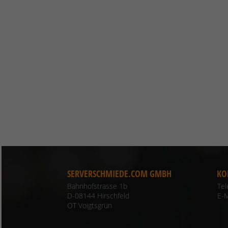
SERVERSCHMIEDE.COM GMBH
KO
Bahnhofstrasse 1b
Te
D-08144 Hirschfeld
E-M
OT Voigtsgrün