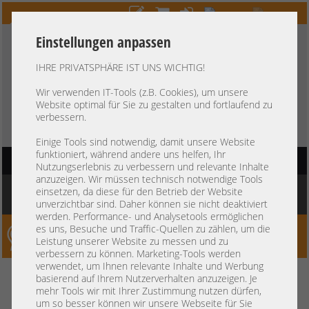
Einstellungen anpassen
IHRE PRIVATSPHÄRE IST UNS WICHTIG!
HOTLINE
+49 37607
LIVECHAT
?
857500
Wir verwenden IT-Tools (z.B. Cookies), um unsere
Website optimal für Sie zu gestalten und fortlaufend zu
Kauf auf Rechnung
-
30 Tage Zahlungsziel
verbessern.
Einige Tools sind notwendig, damit unsere Website
funktioniert, während andere uns helfen, Ihr
HAUPTNAVIGATION
Nutzungserlebnis zu verbessern und relevante Inhalte
anzuzeigen. Wir müssen technisch notwendige Tools
Sie befinden sich hier:
Startseite
»
Sonstiges
»
Rackschienen
»
Sonstige
»
Dell
einsetzen, da diese für den Betrieb der Website
S5248F-ON 19" Rackschienen Rails Static Kit Switch 3rd party
unverzichtbar sind. Daher können sie nicht deaktiviert
werden. Performance- und Analysetools ermöglichen
es uns, Besuche und Traffic-Quellen zu zählen, um die
Server-Smithi – Your ServerFinder Pro
Leistung unserer Website zu messen und zu
verbessern zu können. Marketing-Tools werden
verwendet, um Ihnen relevante Inhalte und Werbung
Dell S5248F-ON 19"
zurück
basierend auf Ihrem Nutzerverhalten anzuzeigen. Je
mehr Tools wir mit Ihrer Zustimmung nutzen dürfen,
Rackschienen Rails Static Kit
um so besser können wir unsere Webseite für Sie