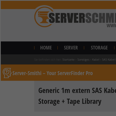
HOME
SERVER
STORAGE
Sie befinden sich hier:
Startseite
»
Sonstiges
»
Kabel
»
SAS Kabel 
Server-Smithi – Your ServerFinder Pro
Generic 1m extern SAS Kabe
Storage + Tape Library