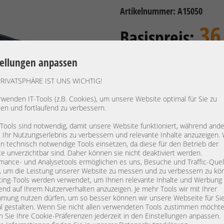
Artikelnummer: A15050
36
Basispreis:
inkl. 19% MwSt | exkl.
Versandkosten
tellungen anpassen
30,25 €
Preis exkl. MwSt.:
PRIVATSPHÄRE IST UNS WICHTIG!
Verfügbarkeit:
Lieferzeit: 1
rwenden IT-Tools (z.B. Cookies), um unsere Website optimal für Sie zu
ten und fortlaufend zu verbessern.
 Tools sind notwendig, damit unsere Website funktioniert, während and
Hersteller:
Generic
, Ihr Nutzungserlebnis zu verbessern und relevante Inhalte anzuzeigen. 
Gerätetyp:
SAS Kabe
 technisch notwendige Tools einsetzen, da diese für den Betrieb der
Modell:
e unverzichtbar sind. Daher können sie nicht deaktiviert werden.
mance- und Analysetools ermöglichen es uns, Besuche und Traffic-Quel
PN:
, um die Leistung unserer Website zu messen und zu verbessern zu kö
Länge:
1m
ing-Tools werden verwendet, um Ihnen relevante Inhalte und Werbung
end auf Ihrem Nutzerverhalten anzuzeigen. Je mehr Tools wir mit Ihrer
Anschlüsse:
1x SFF-8
mung nutzen dürfen, um so besser können wir unsere Webseite für Si
Nettogewicht:
0,155 kg
l gestalten. Wenn Sie nicht allen verwendeten Tools zustimmen möchte
 Sie Ihre Cookie-Präferenzen jederzeit in den Einstellungen anpassen.