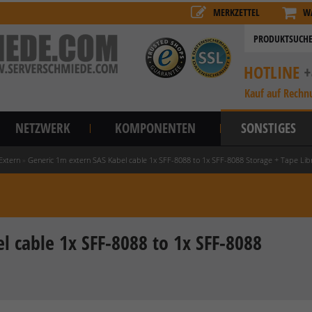
MERKZETTEL
W
HOTLINE
+
Kauf auf Rechn
NETZWERK
KOMPONENTEN
SONSTIGES
Extern
»
Generic 1m extern SAS Kabel cable 1x SFF-8088 to 1x SFF-8088 Storage + Tape Lib
l cable 1x SFF-8088 to 1x SFF-8088