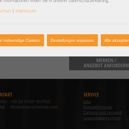
e Informationen finden Sie in unserer Datenschutzerklärung.
Artikelzustand:
refurbished / general
vollständig geprüft / instandgesetzt.
schutz
|
Impressum
Herstellerinformationen:
r notwendige Cookies
Einstellungen anpassen
Alle akzeptie
MERKEN /
ANGEBOT ANFORDERN
NTAKT
SERVICE
lefon
+49 (0) 37607 857500
Jobs
ail
info@serverschmiede.com
Kontaktformular
Zahlung und Versand
Leasingratenrechner