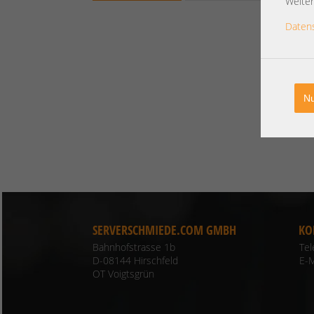
Weiter
Daten
Nu
SERVERSCHMIEDE.COM GMBH
KO
Bahnhofstrasse 1b
Te
D-08144 Hirschfeld
E-M
OT Voigtsgrün