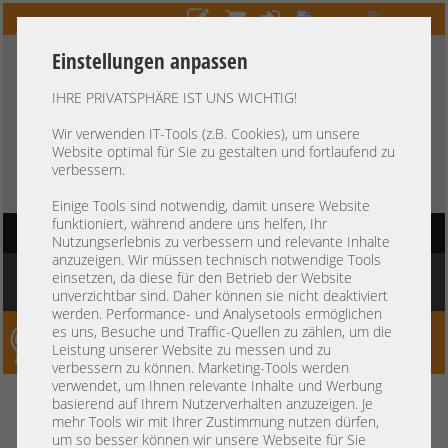
Einstellungen anpassen
IHRE PRIVATSPHÄRE IST UNS WICHTIG!
HOTLINE
+49 37607
LIVECHAT
?
857500
Wir verwenden IT-Tools (z.B. Cookies), um unsere
Website optimal für Sie zu gestalten und fortlaufend zu
Kauf auf Rechnung
-
30 Tage Zahlungsziel
verbessern.
Einige Tools sind notwendig, damit unsere Website
funktioniert, während andere uns helfen, Ihr
HAUPTNAVIGATION
Nutzungserlebnis zu verbessern und relevante Inhalte
anzuzeigen. Wir müssen technisch notwendige Tools
Sie befinden sich hier:
Startseite
»
Komponenten
»
Servererweiterung
»
Sonstige
einsetzen, da diese für den Betrieb der Website
»
H-L Data Storage Super Multi DVD Rewriter DMGSA-H42A(B) GSA-H40N
unverzichtbar sind. Daher können sie nicht deaktiviert
werden. Performance- und Analysetools ermöglichen
es uns, Besuche und Traffic-Quellen zu zählen, um die
Server-Smithi – Your ServerFinder Pro
Leistung unserer Website zu messen und zu
verbessern zu können. Marketing-Tools werden
verwendet, um Ihnen relevante Inhalte und Werbung
H-L Data Storage Super Multi
zurück
basierend auf Ihrem Nutzerverhalten anzuzeigen. Je
mehr Tools wir mit Ihrer Zustimmung nutzen dürfen,
DVD Rewriter DMGSA-H42A(B)
um so besser können wir unsere Webseite für Sie