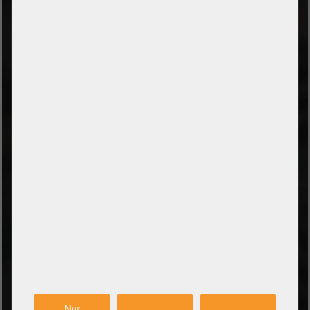
Cookie Settings
ZAHLUNGSARTEN
Vorkasse per Banküberweisung
Zahlung bei Abholung
PayPal Checkout
Amazon Pay Zahlung per Kreditkarte
Leasing/Mietkauf (DE, AT, NL)
Zahlung auf Rechnung
(Behörden/Öffentlicher Dienst und Unternehmen)
VERSANDARTEN
PARTNER
Nur