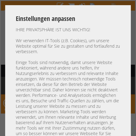
Einstellungen anpassen
IHRE PRIVATSPHÄRE IST UNS WICHTIG!
HOTLINE
+49 37607
LIVECHAT
?
857500
Wir verwenden IT-Tools (z.B. Cookies), um unsere
Website optimal für Sie zu gestalten und fortlaufend zu
Kauf auf Rechnung
-
30 Tage Zahlungsziel
verbessern.
Einige Tools sind notwendig, damit unsere Website
funktioniert, während andere uns helfen, Ihr
HAUPTNAVIGATION
Nutzungserlebnis zu verbessern und relevante Inhalte
anzuzeigen. Wir müssen technisch notwendige Tools
Sie befinden sich hier:
Startseite
»
Sonstiges
»
Kabel
»
Sonstige
»
HP 10cm 8-Pin
einsetzen, da diese für den Betrieb der Website
Power Cable SAS Backplane DL380e DL380p Gen8 660709-001 675613-001
unverzichtbar sind. Daher können sie nicht deaktiviert
werden. Performance- und Analysetools ermöglichen
es uns, Besuche und Traffic-Quellen zu zählen, um die
Server-Smithi – Your ServerFinder Pro
Leistung unserer Website zu messen und zu
verbessern zu können. Marketing-Tools werden
verwendet, um Ihnen relevante Inhalte und Werbung
HP 10cm 8-Pin Power Cable SAS
zurück
basierend auf Ihrem Nutzerverhalten anzuzeigen. Je
mehr Tools wir mit Ihrer Zustimmung nutzen dürfen,
Backplane DL380e DL380p Gen8
um so besser können wir unsere Webseite für Sie