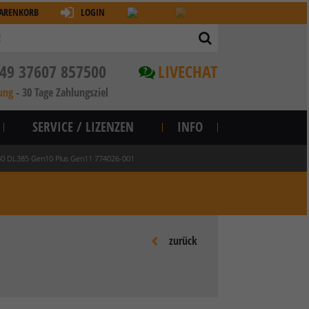
ARENKORB
LOGIN
49 37607 857500
LIVECHAT
?
ung
-
30 Tage Zahlungsziel
SERVICE / LIZENZEN
INFO
80 DL385 Gen10 Plus Gen11 774026-001
zurück