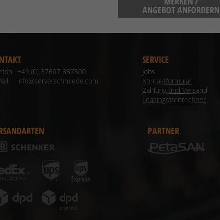
MERKEN /
ANGEBOT ANFORDERN
NTAKT
SERVICE
lefon
+49 (0) 37607 857500
Jobs
ail
info@serverschmiede.com
Kontaktformular
Zahlung und Versand
Leasingratenrechner
RSANDARTEN
PARTNER