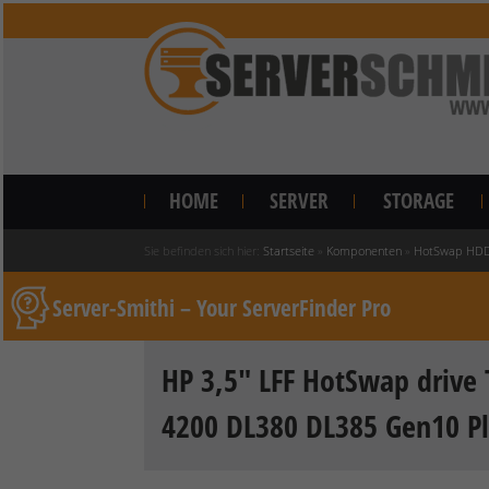
HOME
SERVER
STORAGE
Sie befinden sich hier:
Startseite
»
Komponenten
»
HotSwap HDD
Server-Smithi – Your ServerFinder Pro
HP 3,5" LFF HotSwap drive
4200 DL380 DL385 Gen10 P