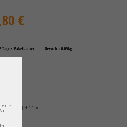
,80 €
-2 Tage + Paketlaufzeit
Gewicht: 0.05kg
lug Tray
01
ere uns
m | B: 10,7 cm | H: 2,6 cm
Wir
len zu