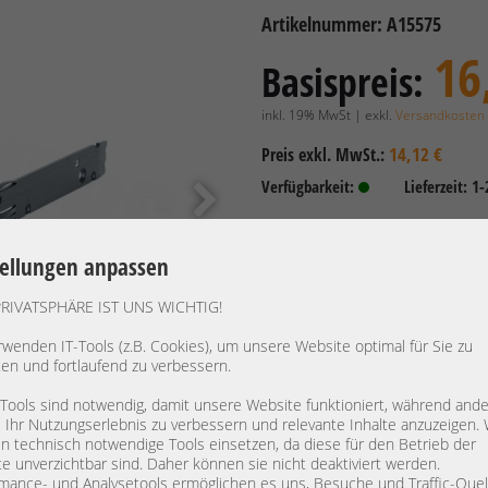
Artikelnummer: A15575
16
Basispreis:
inkl. 19% MwSt | exkl.
Versandkosten
14,12 €
Preis exkl. MwSt.:
Verfügbarkeit:
Lieferzeit: 1
tellungen anpassen
Hersteller:
HP
Gerätetyp:
Tray
PRIVATSPHÄRE IST UNS WICHTIG!
Modell:
LFF Hot-P
rwenden IT-Tools (z.B. Cookies), um unsere Website optimal für Sie zu
PN:
774026-0
ten und fortlaufend zu verbessern.
Nettogewicht:
0,045 kg
 Tools sind notwendig, damit unsere Website funktioniert, während and
Artikelabmessung:
L: 15,6 c
, Ihr Nutzungserlebnis zu verbessern und relevante Inhalte anzuzeigen. 
 technisch notwendige Tools einsetzen, da diese für den Betrieb der
Kompatibel mit:
e unverzichtbar sind. Daher können sie nicht deaktiviert werden.
mance- und Analysetools ermöglichen es uns, Besuche und Traffic-Quel