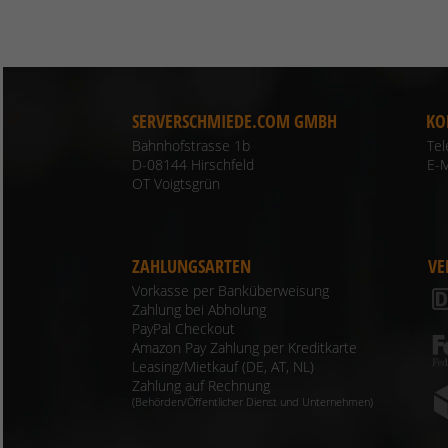
SERVERSCHMIEDE.COM GMBH
KO
Bahnhofstrasse 1b
Te
D-08144 Hirschfeld
E-M
OT Voigtsgrün
ZAHLUNGSARTEN
VE
Vorkasse per Banküberweisung
Zahlung bei Abholung
PayPal Checkout
Amazon Pay Zahlung per Kreditkarte
Leasing/Mietkauf (DE, AT, NL)
Zahlung auf Rechnung
(Behörden/Öffentlicher Dienst und Unternehmen)