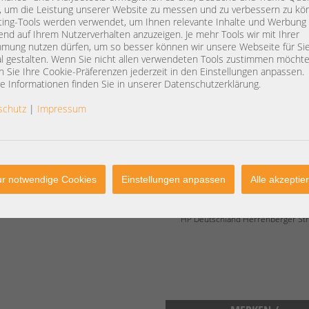
Apollo 4200 Gen9
, um die Leistung unserer Website zu messen und zu verbessern zu kö
Apollo Gen10
ing-Tools werden verwendet, um Ihnen relevante Inhalte und Werbung
end auf Ihrem Nutzerverhalten anzuzeigen. Je mehr Tools wir mit Ihrer
DL20 Gen10
mung nutzen dürfen, um so besser können wir unsere Webseite für Si
ML30 Gen10
l gestalten. Wenn Sie nicht allen verwendeten Tools zustimmen möchte
ML110 Gen10
 Sie Ihre Cookie-Präferenzen jederzeit in den Einstellungen anpassen.
ML350 Gen10
e Informationen finden Sie in unserer Datenschutzerklärung.
DL325 Gen10
DL385 Gen10Plus
schutz
|
Impressum
DL380 Gen11
Artikelzustand:
refurbished / general
vollständig geprüft / instandgesetzt.
r notwendige Cookies
Einstellungen anpassen
Alle akzeptie
Herstellerinformationen:
enterprise.kunden@hpe.com
HP Deutschland Herrenberger St