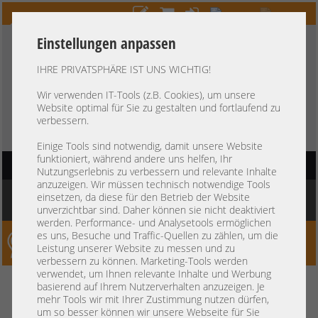
Einstellungen anpassen
IHRE PRIVATSPHÄRE IST UNS WICHTIG!
HOTLINE
+49 37607
LIVECHAT
?
857500
Wir verwenden IT-Tools (z.B. Cookies), um unsere
Website optimal für Sie zu gestalten und fortlaufend zu
Kauf auf Rechnung
-
30 Tage Zahlungsziel
verbessern.
Einige Tools sind notwendig, damit unsere Website
funktioniert, während andere uns helfen, Ihr
HAUPTNAVIGATION
Nutzungserlebnis zu verbessern und relevante Inhalte
anzuzeigen. Wir müssen technisch notwendige Tools
Sie befinden sich hier:
Startseite
»
Sonstiges
»
Kabel
»
SAS/SATA Kabel
»
HP
einsetzen, da diese für den Betrieb der Website
55cm SAS Kabel 1x SFF-8087 gerade 1x SFF-8087 winkel 756911-001
unverzichtbar sind. Daher können sie nicht deaktiviert
werden. Performance- und Analysetools ermöglichen
es uns, Besuche und Traffic-Quellen zu zählen, um die
Server-Smithi – Your ServerFinder Pro
Leistung unserer Website zu messen und zu
verbessern zu können. Marketing-Tools werden
verwendet, um Ihnen relevante Inhalte und Werbung
HP 55cm SAS Kabel 1x SFF-8087
zurück
basierend auf Ihrem Nutzerverhalten anzuzeigen. Je
mehr Tools wir mit Ihrer Zustimmung nutzen dürfen,
gerade 1x SFF-8087 winkel
um so besser können wir unsere Webseite für Sie