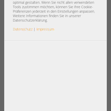
Infiniband managed SAN Switch
optimal gestalten. Wenn Sie nicht allen verwendeten
Bladecenter C3000 C7000
Tools zustimmen möchten, können Sie Ihre Cookie-
Präferenzen jederzeit in den Einstellungen anpassen.
Weitere Informationen finden Sie in unserer
Datenschutzerklärung.
Datenschutz
|
Impressum