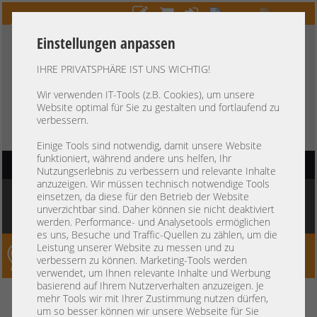
Einstellungen anpassen
IHRE PRIVATSPHÄRE IST UNS WICHTIG!
HOTLINE
+49 37607
LIVECHAT
?
857500
Wir verwenden IT-Tools (z.B. Cookies), um unsere
Website optimal für Sie zu gestalten und fortlaufend zu
Kauf auf Rechnung
-
30 Tage Zahlungsziel
verbessern.
Einige Tools sind notwendig, damit unsere Website
funktioniert, während andere uns helfen, Ihr
HAUPTNAVIGATION
Nutzungserlebnis zu verbessern und relevante Inhalte
anzuzeigen. Wir müssen technisch notwendige Tools
Sie befinden sich hier:
Startseite
»
Netzwerk
»
Switche
»
Infiniband SAN Switch
»
einsetzen, da diese für den Betrieb der Website
HP 648311-B21 4x 56Gb FDR IB Infiniband managed SAN Switch Bladecenter
unverzichtbar sind. Daher können sie nicht deaktiviert
C3000 C7000
werden. Performance- und Analysetools ermöglichen
es uns, Besuche und Traffic-Quellen zu zählen, um die
Leistung unserer Website zu messen und zu
Server-Smithi – Your ServerFinder Pro
verbessern zu können. Marketing-Tools werden
verwendet, um Ihnen relevante Inhalte und Werbung
basierend auf Ihrem Nutzerverhalten anzuzeigen. Je
HP 648311-B21 4x 56Gb FDR IB
zurück
mehr Tools wir mit Ihrer Zustimmung nutzen dürfen,
um so besser können wir unsere Webseite für Sie