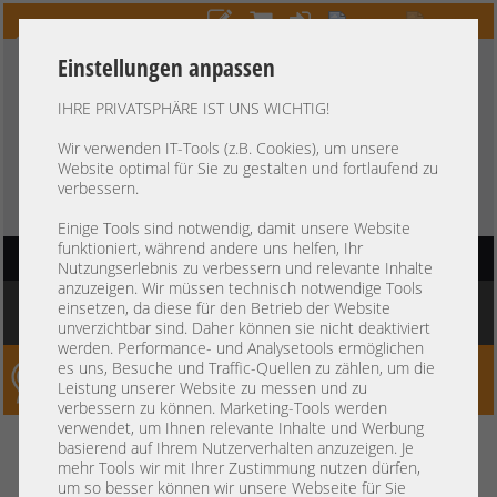
Einstellungen anpassen
IHRE PRIVATSPHÄRE IST UNS WICHTIG!
HOTLINE
+49 37607
LIVECHAT
?
857500
Wir verwenden IT-Tools (z.B. Cookies), um unsere
Website optimal für Sie zu gestalten und fortlaufend zu
Kauf auf Rechnung
-
30 Tage Zahlungsziel
verbessern.
Einige Tools sind notwendig, damit unsere Website
funktioniert, während andere uns helfen, Ihr
HAUPTNAVIGATION
Nutzungserlebnis zu verbessern und relevante Inhalte
anzuzeigen. Wir müssen technisch notwendige Tools
Sie befinden sich hier:
Startseite
»
Komponenten
»
Servererweiterung
»
HP
»
HP
einsetzen, da diese für den Betrieb der Website
DL380 Gen9 Fan Cage Gehäuselüfterhalterung 747596-001 777294-001
unverzichtbar sind. Daher können sie nicht deaktiviert
werden. Performance- und Analysetools ermöglichen
es uns, Besuche und Traffic-Quellen zu zählen, um die
Server-Smithi – Your ServerFinder Pro
Leistung unserer Website zu messen und zu
verbessern zu können. Marketing-Tools werden
verwendet, um Ihnen relevante Inhalte und Werbung
HP DL380 Gen9 Fan Cage
zurück
basierend auf Ihrem Nutzerverhalten anzuzeigen. Je
mehr Tools wir mit Ihrer Zustimmung nutzen dürfen,
Gehäuselüfterhalterung 747596-
um so besser können wir unsere Webseite für Sie