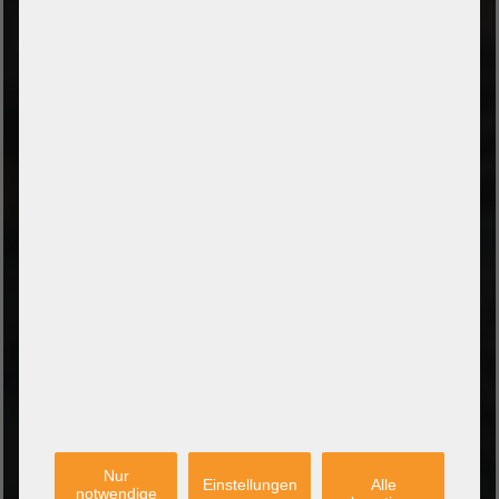
ZAHLUNGSARTEN
Vorkasse per Banküberweisung
Zahlung bei Abholung
PayPal Checkout
Amazon Pay Zahlung per Kreditkarte
Leasing/Mietkauf (DE, AT, NL)
Zahlung auf Rechnung
(Behörden/Öffentlicher Dienst und Unternehmen)
VERSANDARTEN
PARTNER
Nur
Einstellungen
Alle
notwendige