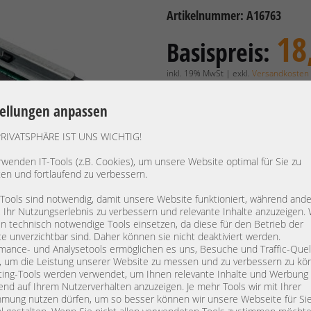
Artikelnummer: A16763
18
Basispreis:
inkl. 19% MwSt | exkl.
Versandkosten
15,88 €
Preis exkl. MwSt.:
tellungen anpassen
Verfügbarkeit:
Lieferzeit: 1
PRIVATSPHÄRE IST UNS WICHTIG!
rwenden IT-Tools (z.B. Cookies), um unsere Website optimal für Sie zu
ten und fortlaufend zu verbessern.
Hersteller:
HP
Gerätetyp:
TrayAdap
 Tools sind notwendig, damit unsere Website funktioniert, während and
Modell:
, Ihr Nutzungserlebnis zu verbessern und relevante Inhalte anzuzeigen. 
LFF to SF
 technisch notwendige Tools einsetzen, da diese für den Betrieb der
PN:
654540-0
e unverzichtbar sind. Daher können sie nicht deaktiviert werden.
Nettogewicht:
0,102 kg
mance- und Analysetools ermöglichen es uns, Besuche und Traffic-Quel
, um die Leistung unserer Website zu messen und zu verbessern zu kö
Artikelabmessung:
L: 15 cm 
ing-Tools werden verwendet, um Ihnen relevante Inhalte und Werbung
end auf Ihrem Nutzerverhalten anzuzeigen. Je mehr Tools wir mit Ihrer
-3,5" zu 2,5" Adapter
mung nutzen dürfen, um so besser können wir unsere Webseite für Si
- Ermöglicht den Einbau von 2,5" 