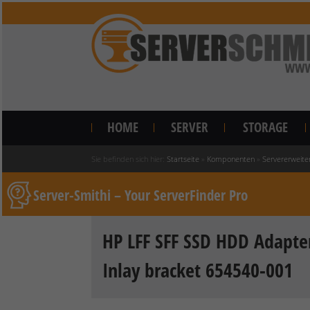
HOME
SERVER
STORAGE
Sie befinden sich hier:
Startseite
»
Komponenten
»
Servererweite
Server-Smithi – Your ServerFinder Pro
HP LFF SFF SSD HDD Adapter
Inlay bracket 654540-001