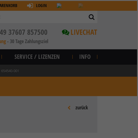
ARENKORB
LOGIN
49 37607 857500
LIVECHAT
?
ung
-
30 Tage Zahlungsziel
SERVICE / LIZENZEN
INFO
et 654540-001
zurück