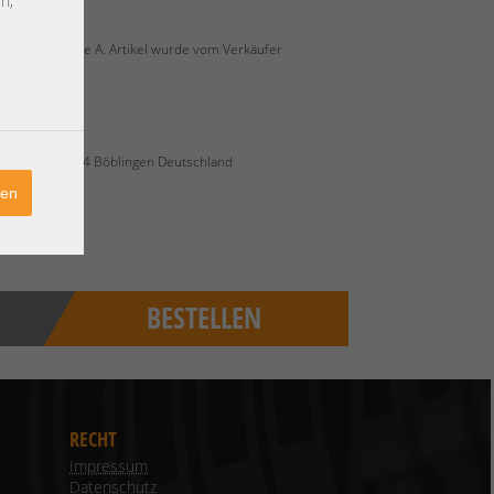
n,
überholt, Grade A. Artikel wurde vom Verkäufer
raße 140 71034 Böblingen Deutschland
ren
BESTELLEN
RECHT
Impressum
Datenschutz