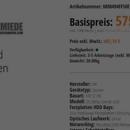
Artikelnummer: M08494FF50E
57
Basispreis:
inkl. 19% MwSt | exkl.
Versandkosten
483,78 €
Preis exkl. MwSt.:
Verfügbarkeit:
Lieferzeit: 3-5 Arbeitstage (exkl. 
Gewicht: 20.00kg
Hersteller:
HP
Gerätetyp:
Server
Bauart:
19" 2 HE
Modell:
DL380p Gen8 x25
Festplatten HDD Bays:
25x HotSwap Festplatten Einsc
Optisches Laufwerk:
ohne
Networking:
FlexibleLOM Netw