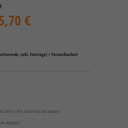
F
5,70 €
Wochenende, exkl. Feiertage) + Versandlaufzeit
hub SAS/S-ATA 3Gb/6Gb Backplane
ork Adapter