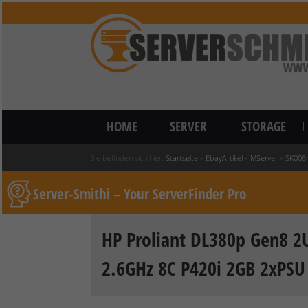
HOME
SERVER
STORAGE
Sie befinden sich hier:
Startseite
»
EbayArtikel
»
MServer
»
SK008
Server-Smithi – Your ServerFinder Pro
HP Proliant DL380p Gen8 2U
2.6GHz 8C P420i 2GB 2xPS