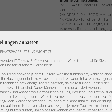
Interne Schnittstellen:
2x FCLGA2011 Intel CPU Sockel f
Core CPU
24x DDR3 240pin ECC DIMM ban
1x PCIe 3.0 x16 Full Length, Full 
1x PCIe 3.0 x16 Full Length, Full 
PCIe x8 Half Length, Full Height (
1x PCIe 3.0 x16 Full Length, Full
Riser interface)
tellungen anpassen
1x PCIe 2.0 x4 Half Length, Full H
2x SFF-8087 P420i Storage Contro
PRIVATSPHÄRE IST UNS WICHTIG!
1x USB
1x Internal Secure SD slot
rwenden IT-Tools (z.B. Cookies), um unsere Website optimal für Sie zu
1x S-ATA
ten und fortlaufend zu verbessern.
Externe Schnittstellen:
6x USB 2.0 (2x Front)
 Tools sind notwendig, damit unsere Website funktioniert, während and
4x RJ-45 LAN Gigabit 10/100/100
, Ihr Nutzungserlebnis zu verbessern und relevante Inhalte anzuzeigen. 
1x RJ-45 Servermanagement iLO3
 technisch notwendige Tools einsetzen, da diese für den Betrieb der
2x VGA 15pol. D-SUB (1x Front)
e unverzichtbar sind. Daher können sie nicht deaktiviert werden.
1x Seriell RS232 interface
mance- und Analysetools ermöglichen es uns, Besuche und Traffic-Quel
Grafikkarte:
onboard
, um die Leistung unserer Website zu messen und zu verbessern zu kö
Powerunits:
2x HP HotSwap Po
ing-Tools werden verwendet, um Ihnen relevante Inhalte und Werbung
end auf Ihrem Nutzerverhalten anzuzeigen. Je mehr Tools wir mit Ihrer
Kompatible Betriebssysteme:
mung nutzen dürfen, um so besser können wir unsere Webseite für Si
Windows:
Windows Server 2008/R2, 2012/R2