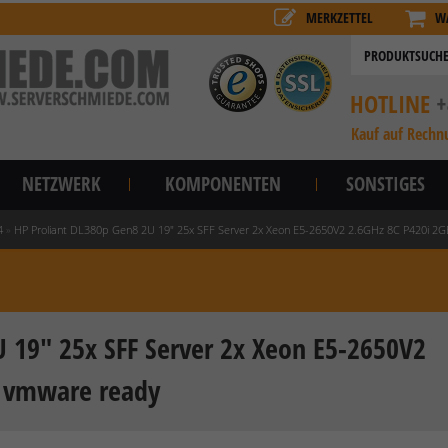
MERKZETTEL
W
HOTLINE
+
Kauf auf Rechn
NETZWERK
KOMPONENTEN
SONSTIGES
4
»
HP Proliant DL380p Gen8 2U 19" 25x SFF Server 2x Xeon E5-2650V2 2.6GHz 8C P420i 2
 19" 25x SFF Server 2x Xeon E5-2650V2
U vmware ready