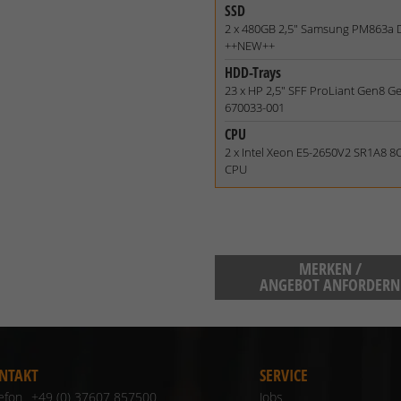
SSD
2 x 480GB 2,5" Samsung PM863a D
++NEW++
HDD-Trays
23 x HP 2,5" SFF ProLiant Gen8 G
670033-001
CPU
2 x Intel Xeon E5-2650V2 SR1A8 8
CPU
MERKEN /
ANGEBOT ANFORDERN
NTAKT
SERVICE
lefon
+49 (0) 37607 857500
Jobs