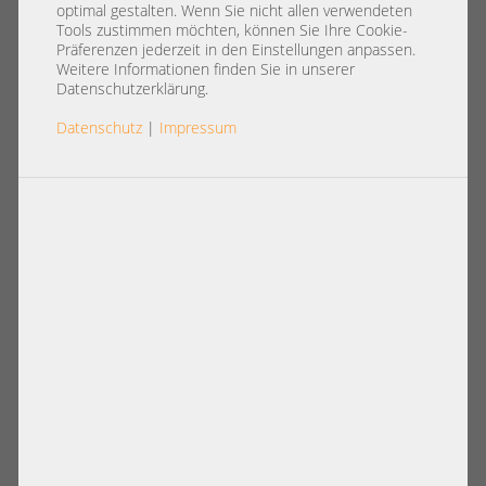
registered ECC RAM
optimal gestalten. Wenn Sie nicht allen verwendeten
HMT351R7BFR4A-H9 T8 AB 212
Tools zustimmen möchten, können Sie Ihre Cookie-
Präferenzen jederzeit in den Einstellungen anpassen.
Weitere Informationen finden Sie in unserer
Datenschutzerklärung.
Datenschutz
|
Impressum
Artikelnummer: A36627
19,00 €
Basispreis: