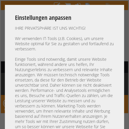
Einstellungen anpassen
IHRE PRIVATSPHÄRE IST UNS WICHTIG!
HOTLINE
+49 37607
LIVECHAT
?
857500
Wir verwenden IT-Tools (z.B. Cookies), um unsere
Website optimal für Sie zu gestalten und fortlaufend zu
Kauf auf Rechnung
-
30 Tage Zahlungsziel
verbessern.
Einige Tools sind notwendig, damit unsere Website
funktioniert, während andere uns helfen, Ihr
HAUPTNAVIGATION
Nutzungserlebnis zu verbessern und relevante Inhalte
anzuzeigen. Wir müssen technisch notwendige Tools
Sie befinden sich hier:
Startseite
»
Komponenten
»
Arbeitsspeicher
»
DDR3 PC3
einsetzen, da diese für den Betrieb der Website
RDIMM 240-pin
»
Hynix 4GB 1Rx4 PC3L-10600R registered ECC RAM
unverzichtbar sind. Daher können sie nicht deaktiviert
HMT351R7BFR4A-H9 T8 AB 212
werden. Performance- und Analysetools ermöglichen
es uns, Besuche und Traffic-Quellen zu zählen, um die
Leistung unserer Website zu messen und zu
Server-Smithi – Your ServerFinder Pro
verbessern zu können. Marketing-Tools werden
verwendet, um Ihnen relevante Inhalte und Werbung
basierend auf Ihrem Nutzerverhalten anzuzeigen. Je
Hynix 4GB 1Rx4 PC3L-10600R
zurück
mehr Tools wir mit Ihrer Zustimmung nutzen dürfen,
um so besser können wir unsere Webseite für Sie