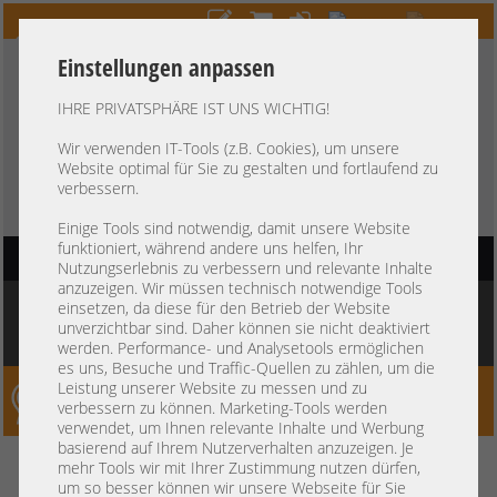
Einstellungen anpassen
IHRE PRIVATSPHÄRE IST UNS WICHTIG!
HOTLINE
+49 37607
LIVECHAT
?
857500
Wir verwenden IT-Tools (z.B. Cookies), um unsere
Website optimal für Sie zu gestalten und fortlaufend zu
Kauf auf Rechnung
-
30 Tage Zahlungsziel
verbessern.
Einige Tools sind notwendig, damit unsere Website
funktioniert, während andere uns helfen, Ihr
HAUPTNAVIGATION
Nutzungserlebnis zu verbessern und relevante Inhalte
anzuzeigen. Wir müssen technisch notwendige Tools
Sie befinden sich hier:
Startseite
»
Komponenten
»
Arbeitsspeicher
»
DDR3 PC3
einsetzen, da diese für den Betrieb der Website
RDIMM 240-pin
»
Hynix 4GB 1Rx4 PC3L-10600R registered ECC RAM
unverzichtbar sind. Daher können sie nicht deaktiviert
HMT351R7EFR4A-H9 T8 AB 324
werden. Performance- und Analysetools ermöglichen
es uns, Besuche und Traffic-Quellen zu zählen, um die
Leistung unserer Website zu messen und zu
Server-Smithi – Your ServerFinder Pro
verbessern zu können. Marketing-Tools werden
verwendet, um Ihnen relevante Inhalte und Werbung
basierend auf Ihrem Nutzerverhalten anzuzeigen. Je
Hynix 4GB 1Rx4 PC3L-10600R
zurück
mehr Tools wir mit Ihrer Zustimmung nutzen dürfen,
um so besser können wir unsere Webseite für Sie