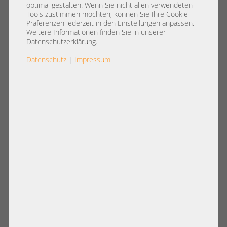
registered ECC RAM
optimal gestalten. Wenn Sie nicht allen verwendeten
HMT351R7EFR4A-H9 T8 AB 324
Tools zustimmen möchten, können Sie Ihre Cookie-
Präferenzen jederzeit in den Einstellungen anpassen.
Weitere Informationen finden Sie in unserer
Datenschutzerklärung.
Datenschutz
|
Impressum
Artikelnummer: A30302
19,00 €
Basispreis: