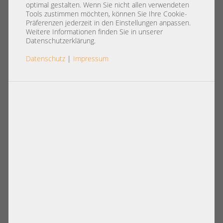
registered ECC RAM HP
optimal gestalten. Wenn Sie nicht allen verwendeten
HMT351R7CFR4A-H9 T3 AD 304
Tools zustimmen möchten, können Sie Ihre Cookie-
Präferenzen jederzeit in den Einstellungen anpassen.
Weitere Informationen finden Sie in unserer
Datenschutzerklärung.
Datenschutz
|
Impressum
Artikelnummer: A22514
19,00 €
Basispreis: