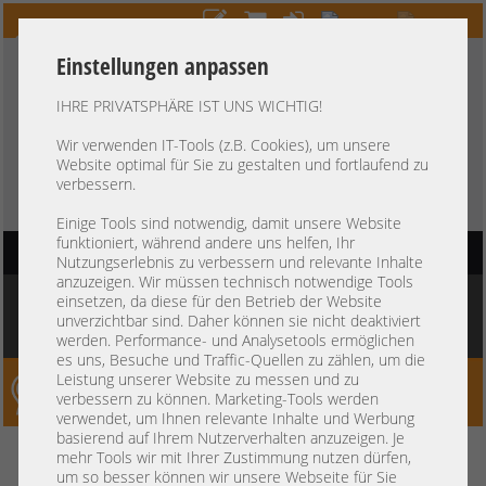
Einstellungen anpassen
IHRE PRIVATSPHÄRE IST UNS WICHTIG!
HOTLINE
+49 37607
LIVECHAT
?
857500
Wir verwenden IT-Tools (z.B. Cookies), um unsere
Website optimal für Sie zu gestalten und fortlaufend zu
Kauf auf Rechnung
-
30 Tage Zahlungsziel
verbessern.
Einige Tools sind notwendig, damit unsere Website
funktioniert, während andere uns helfen, Ihr
HAUPTNAVIGATION
Nutzungserlebnis zu verbessern und relevante Inhalte
anzuzeigen. Wir müssen technisch notwendige Tools
Sie befinden sich hier:
Startseite
»
Komponenten
»
Arbeitsspeicher
»
DDR3 PC3
einsetzen, da diese für den Betrieb der Website
RDIMM 240-pin
»
Hynix 4GB 1Rx4 PC3L-10600R registered ECC RAM HP
unverzichtbar sind. Daher können sie nicht deaktiviert
HMT351R7CFR4A-H9 T3 AD 304
werden. Performance- und Analysetools ermöglichen
es uns, Besuche und Traffic-Quellen zu zählen, um die
Leistung unserer Website zu messen und zu
Server-Smithi – Your ServerFinder Pro
verbessern zu können. Marketing-Tools werden
verwendet, um Ihnen relevante Inhalte und Werbung
basierend auf Ihrem Nutzerverhalten anzuzeigen. Je
Hynix 4GB 1Rx4 PC3L-10600R
zurück
mehr Tools wir mit Ihrer Zustimmung nutzen dürfen,
um so besser können wir unsere Webseite für Sie