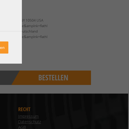
Road Armonk, NY 10504 USA
s/?language=de&amplnk=flathl
39 Ehningen Deutschland
s/?language=de&amplnk=flathl
ren
BESTELLEN
RECHT
Impressum
Datenschutz
AGB