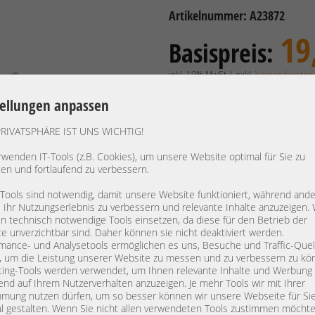
Artikelnummer: A23872
19
Basispreis:
inkl. 19% MwSt | exkl.
Versandkosten
15,97 €
Preis exkl. MwSt.:
tellungen anpassen
Verfügbarkeit:
Lieferzeit: 1
PRIVATSPHÄRE IST UNS WICHTIG!
rwenden IT-Tools (z.B. Cookies), um unsere Website optimal für Sie zu
ten und fortlaufend zu verbessern.
Hersteller:
IBM
 Tools sind notwendig, damit unsere Website funktioniert, während and
Gerätetyp:
SFP+ Opti
, Ihr Nutzungserlebnis zu verbessern und relevante Inhalte anzuzeigen. 
Modell:
 technisch notwendige Tools einsetzen, da diese für den Betrieb der
PN:
46C9249 
e unverzichtbar sind. Daher können sie nicht deaktiviert werden.
mance- und Analysetools ermöglichen es uns, Besuche und Traffic-Quel
Datenrate:
10 Gbit/s
, um die Leistung unserer Website zu messen und zu verbessern zu kö
Wellenlänge:
850 nm
ing-Tools werden verwendet, um Ihnen relevante Inhalte und Werbung
end auf Ihrem Nutzerverhalten anzuzeigen. Je mehr Tools wir mit Ihrer
mung nutzen dürfen, um so besser können wir unsere Webseite für Si
Artikelzustand:
refurbished / general
l gestalten. Wenn Sie nicht allen verwendeten Tools zustimmen möchte