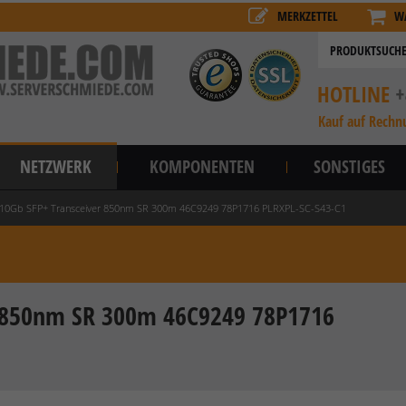
MERKZETTEL
W
HOTLINE
+
Kauf auf Rechn
NETZWERK
KOMPONENTEN
SONSTIGES
10Gb SFP+ Transceiver 850nm SR 300m 46C9249 78P1716 PLRXPL-SC-S43-C1
r 850nm SR 300m 46C9249 78P1716