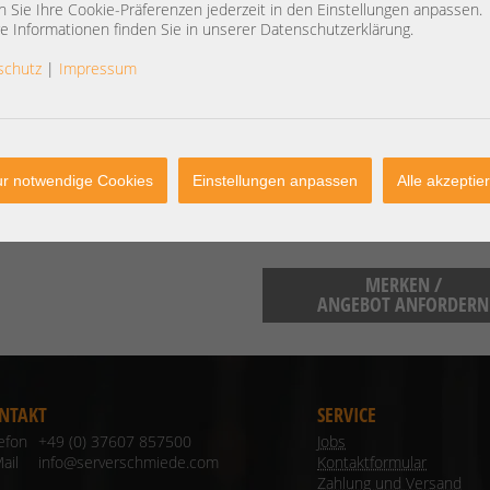
vollständig geprüft / instandgesetzt.
 Sie Ihre Cookie-Präferenzen jederzeit in den Einstellungen anpassen.
e Informationen finden Sie in unserer Datenschutzerklärung.
Herstellerinformationen:
schutz
|
Impressum
IBM Corporation 1 New Orchard 
https://www.ibm.com/mysupport/
IBM Corporation IBM-Allee 1 711
https://www.ibm.com/mysupport/
r notwendige Cookies
Einstellungen anpassen
Alle akzeptie
MERKEN /
ANGEBOT ANFORDERN
NTAKT
SERVICE
lefon
+49 (0) 37607 857500
Jobs
ail
info@serverschmiede.com
Kontaktformular
Zahlung und Versand