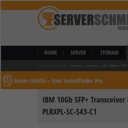
HOME
SERVER
STORAGE
Sie befinden sich hier:
Startseite
»
Netzwerk
»
GBIC Modul
»
IBM 
Server-Smithi – Your ServerFinder Pro
IBM 10Gb SFP+ Transceive
PLRXPL-SC-S43-C1