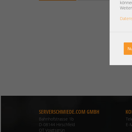
können
Weiter
Daten
Nu
SERVERSCHMIEDE.COM GMBH
KO
Bahnhofstrasse 1b
Te
D-08144 Hirschfeld
E-M
OT Voigtsgrün