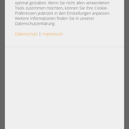
HA SAN 2x 8Gb FC + 2x 10GbE
optimal gestalten. Wenn Sie nicht allen verwendeten
iSCSI 12x 3,5" SFF Dual
Tools zustimmen möchten, können Sie Ihre Cookie-
Präferenzen jederzeit in den Einstellungen anpassen.
Controller vmware Hyper-V
Weitere Informationen finden Sie in unserer
Datenschutzerklärung.
shared Storage
Datenschutz
|
Impressum