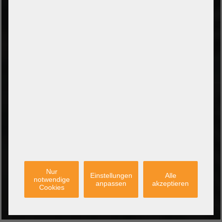
PayPal Checkout
Amazon Pay Zahlung per Kreditkarte
Leasing/Mietkauf (DE, AT, NL)
Zahlung auf Rechnung
(Behörden/Öffentlicher Dienst und Unternehmen)
VERSANDARTEN
PARTNER
Nur
Einstellungen
Alle
notwendige
anpassen
akzeptieren
Cookies