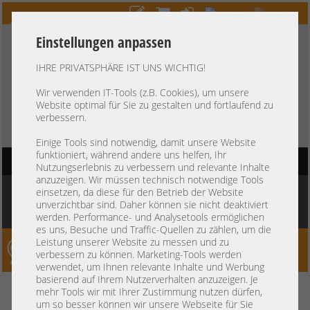
Einstellungen anpassen
IHRE PRIVATSPHÄRE IST UNS WICHTIG!
HOTLINE
+49 37607
LIVECHAT
?
857500
Wir verwenden IT-Tools (z.B. Cookies), um unsere
Website optimal für Sie zu gestalten und fortlaufend zu
Kauf auf Rechnung
-
30 Tage Zahlungsziel
verbessern.
Einige Tools sind notwendig, damit unsere Website
funktioniert, während andere uns helfen, Ihr
HAUPTNAVIGATION
Nutzungserlebnis zu verbessern und relevante Inhalte
anzuzeigen. Wir müssen technisch notwendige Tools
Sie befinden sich hier:
Startseite
»
Storage
»
Storageshelf
»
JBOD Standalone
einsetzen, da diese für den Betrieb der Website
Shelf
»
IBM Storwize V7000 2076-312 HA SAN 2x 8Gb FC + 2x 10GbE iSCSI 12x
unverzichtbar sind. Daher können sie nicht deaktiviert
3,5" SFF Dual Controller vmware Hyper-V shared Storage
werden. Performance- und Analysetools ermöglichen
es uns, Besuche und Traffic-Quellen zu zählen, um die
Leistung unserer Website zu messen und zu
Server-Smithi – Your ServerFinder Pro
verbessern zu können. Marketing-Tools werden
verwendet, um Ihnen relevante Inhalte und Werbung
basierend auf Ihrem Nutzerverhalten anzuzeigen. Je
IBM Storwize V7000 2076-312
zurück
mehr Tools wir mit Ihrer Zustimmung nutzen dürfen,
um so besser können wir unsere Webseite für Sie