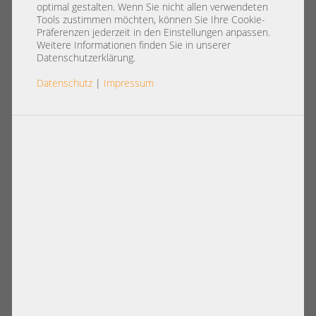
Festplatten
optimal gestalten. Wenn Sie nicht allen verwendeten
Tools zustimmen möchten, können Sie Ihre Cookie-
Präferenzen jederzeit in den Einstellungen anpassen.
In dieser Online Shop Kategorie finden Sie Server-
Weitere Informationen finden Sie in unserer
Festplatten für den Einsatz in Enterprise Systemen. Wählen
Datenschutzerklärung.
Sie die zu Ihren Anforderungen passenden Produkte aus
Datenschutz
|
Impressum
unserer Angebotsvielfalt. Weitere Informationen zu
möglichen Auswahlkriterien sowie einen Vergleich von HDD
vs. SSD finden Sie unten auf dieser Seite.
Artikel pro Seite:
12
|
24
|
60
|
84
|
96
Ansicht:
20TB Seagate EXOS X20 3,5" LFF SATA
1,2TB 10k 2,5" SFF SAS 12G HDD HGST
24/7 Raid Datacenter Enterprise HDD
HUC101812CS4200 Festplatte
ST20000NM007D +zero hours+
Enterprise Raid 24/7 +zero hours+