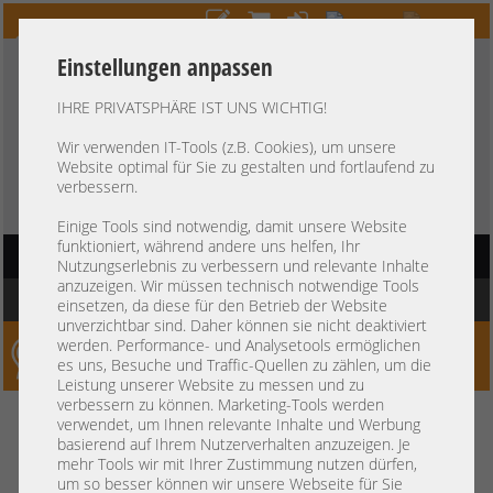
Einstellungen anpassen
IHRE PRIVATSPHÄRE IST UNS WICHTIG!
HOTLINE
+49 37607
LIVECHAT
?
857500
Wir verwenden IT-Tools (z.B. Cookies), um unsere
Website optimal für Sie zu gestalten und fortlaufend zu
Kauf auf Rechnung
-
30 Tage Zahlungsziel
verbessern.
Einige Tools sind notwendig, damit unsere Website
funktioniert, während andere uns helfen, Ihr
HAUPTNAVIGATION
Nutzungserlebnis zu verbessern und relevante Inhalte
anzuzeigen. Wir müssen technisch notwendige Tools
Sie befinden sich hier:
Startseite
»
Komponenten
»
Festplatten
einsetzen, da diese für den Betrieb der Website
unverzichtbar sind. Daher können sie nicht deaktiviert
werden. Performance- und Analysetools ermöglichen
Server-Smithi – Your ServerFinder Pro
es uns, Besuche und Traffic-Quellen zu zählen, um die
Leistung unserer Website zu messen und zu
verbessern zu können. Marketing-Tools werden
verwendet, um Ihnen relevante Inhalte und Werbung
Preis
basierend auf Ihrem Nutzerverhalten anzuzeigen. Je
mehr Tools wir mit Ihrer Zustimmung nutzen dürfen,
um so besser können wir unsere Webseite für Sie