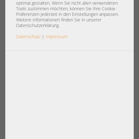
registered ECC RAM
optimal gestalten. Wenn Sie nicht allen verwendeten
MT18JSF25672PDZ-1G4G1FE 308
Tools zustimmen möchten, können Sie Ihre Cookie-
Präferenzen jederzeit in den Einstellungen anpassen.
Weitere Informationen finden Sie in unserer
Datenschutzerklärung.
Datenschutz
|
Impressum
Artikelnummer: A36605
4,90 €
Basispreis: