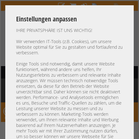
Einstellungen anpassen
IHRE PRIVATSPHÄRE IST UNS WICHTIG!
HOTLINE
+49 37607
LIVECHAT
?
857500
Wir verwenden IT-Tools (z.B. Cookies), um unsere
Website optimal für Sie zu gestalten und fortlaufend zu
Kauf auf Rechnung
-
30 Tage Zahlungsziel
verbessern.
Einige Tools sind notwendig, damit unsere Website
funktioniert, während andere uns helfen, Ihr
HAUPTNAVIGATION
Nutzungserlebnis zu verbessern und relevante Inhalte
anzuzeigen. Wir müssen technisch notwendige Tools
Sie befinden sich hier:
Startseite
»
Komponenten
»
Arbeitsspeicher
»
DDR3 PC3
einsetzen, da diese für den Betrieb der Website
RDIMM 240-pin
»
Micron 2GB 2Rx8 PC3-10600R registered ECC RAM
unverzichtbar sind. Daher können sie nicht deaktiviert
MT18JSF25672PDZ-1G4G1FE 308
werden. Performance- und Analysetools ermöglichen
es uns, Besuche und Traffic-Quellen zu zählen, um die
Leistung unserer Website zu messen und zu
Server-Smithi – Your ServerFinder Pro
verbessern zu können. Marketing-Tools werden
verwendet, um Ihnen relevante Inhalte und Werbung
basierend auf Ihrem Nutzerverhalten anzuzeigen. Je
Micron 2GB 2Rx8 PC3-10600R
zurück
mehr Tools wir mit Ihrer Zustimmung nutzen dürfen,
um so besser können wir unsere Webseite für Sie