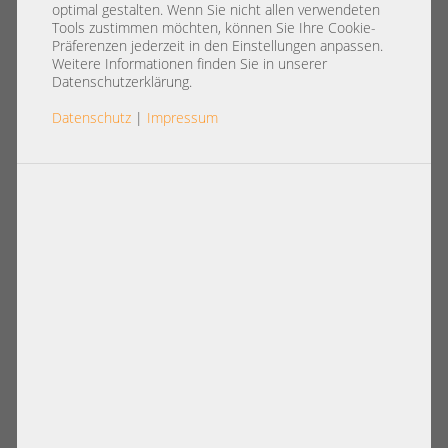
registered ECC RAM
optimal gestalten. Wenn Sie nicht allen verwendeten
MT18JSF25672PDZ-1G4G1HE 140
Tools zustimmen möchten, können Sie Ihre Cookie-
Präferenzen jederzeit in den Einstellungen anpassen.
Weitere Informationen finden Sie in unserer
Datenschutzerklärung.
Datenschutz
|
Impressum
Artikelnummer: A36604
4,90 €
Basispreis: