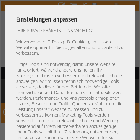
Einstellungen anpassen
IHRE PRIVATSPHÄRE IST UNS WICHTIG!
HOTLINE
+49 37607
LIVECHAT
?
857500
Wir verwenden IT-Tools (z.B. Cookies), um unsere
Website optimal für Sie zu gestalten und fortlaufend zu
Kauf auf Rechnung
-
30 Tage Zahlungsziel
verbessern.
Einige Tools sind notwendig, damit unsere Website
funktioniert, während andere uns helfen, Ihr
HAUPTNAVIGATION
Nutzungserlebnis zu verbessern und relevante Inhalte
anzuzeigen. Wir müssen technisch notwendige Tools
Sie befinden sich hier:
Startseite
»
Komponenten
»
Arbeitsspeicher
»
DDR3 PC3
einsetzen, da diese für den Betrieb der Website
RDIMM 240-pin
»
Micron 2GB 2Rx8 PC3-10600R registered ECC RAM
unverzichtbar sind. Daher können sie nicht deaktiviert
MT18JSF25672PDZ-1G4G1HE 140
werden. Performance- und Analysetools ermöglichen
es uns, Besuche und Traffic-Quellen zu zählen, um die
Leistung unserer Website zu messen und zu
Server-Smithi – Your ServerFinder Pro
verbessern zu können. Marketing-Tools werden
verwendet, um Ihnen relevante Inhalte und Werbung
basierend auf Ihrem Nutzerverhalten anzuzeigen. Je
Micron 2GB 2Rx8 PC3-10600R
zurück
mehr Tools wir mit Ihrer Zustimmung nutzen dürfen,
um so besser können wir unsere Webseite für Sie