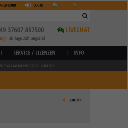
ARENKORB
LOGIN
49 37607 857500
LIVECHAT
?
ung
-
30 Tage Zahlungsziel
SERVICE / LIZENZEN
INFO
47647-071 MT18KSF51272PZ-1G4K1 345
zurück