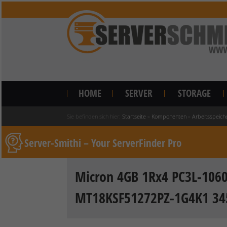
HOME
SERVER
STORAGE
Sie befinden sich hier:
Startseite
»
Komponenten
»
Arbeitsspeich
Server-Smithi – Your ServerFinder Pro
Micron 4GB 1Rx4 PC3L-1060
MT18KSF51272PZ-1G4K1 34