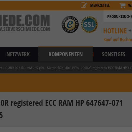
MERKZETTEL
W
HOTLINE
+
Kauf auf Rechn
NETZWERK
KOMPONENTEN
SONSTIGES
er
»
DDR3 PC3 RDIMM 240-pin
»
Micron 4GB 1Rx4 PC3L-10600R registered ECC RAM HP 6
0R registered ECC RAM HP 647647-071
5