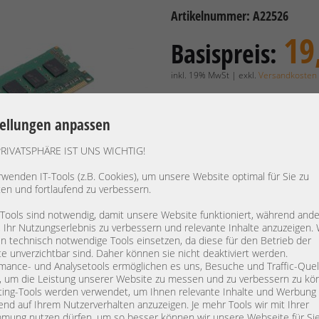
Artikelnummer: A22526
19
Basispreis:
inkl. 19% MwSt | exkl.
Versandkosten
15,97 €
Preis exkl. MwSt.:
tellungen anpassen
Verfügbarkeit:
Lieferzeit: 1
PRIVATSPHÄRE IST UNS WICHTIG!
rwenden IT-Tools (z.B. Cookies), um unsere Website optimal für Sie zu
Hersteller / OEM:
Micron /
ten und fortlaufend zu verbessern.
PN:
MT18KSF5
 Tools sind notwendig, damit unsere Website funktioniert, während and
RAM Typ:
PC3-1060
, Ihr Nutzungserlebnis zu verbessern und relevante Inhalte anzuzeigen. 
Bauform:
DDR3-S
 technisch notwendige Tools einsetzen, da diese für den Betrieb der
Kapazität:
4 GB
e unverzichtbar sind. Daher können sie nicht deaktiviert werden.
mance- und Analysetools ermöglichen es uns, Besuche und Traffic-Quel
Rank / Timings:
1Rx4 / 9-
, um die Leistung unserer Website zu messen und zu verbessern zu kö
Low Voltage:
Y
ing-Tools werden verwendet, um Ihnen relevante Inhalte und Werbung
end auf Ihrem Nutzerverhalten anzuzeigen. Je mehr Tools wir mit Ihrer
Specs:
4GB 1Rx4
mung nutzen dürfen, um so besser können wir unsere Webseite für Si