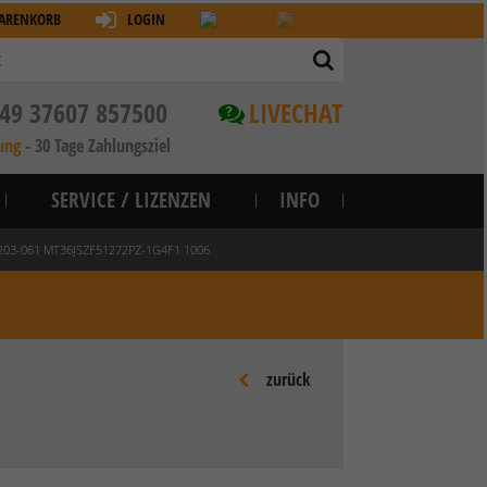
ARENKORB
LOGIN
49 37607 857500
LIVECHAT
?
ung
-
30 Tage Zahlungsziel
SERVICE / LIZENZEN
INFO
0203-061 MT36JSZF51272PZ-1G4F1 1006
zurück