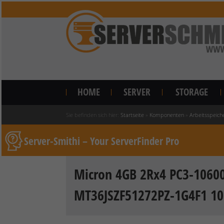
HOME
SERVER
STORAGE
Sie befinden sich hier:
Startseite
»
Komponenten
»
Arbeitsspeich
Server-Smithi – Your ServerFinder Pro
Micron 4GB 2Rx4 PC3-10600
MT36JSZF51272PZ-1G4F1 10