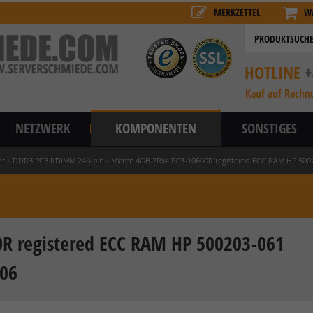
MERKZETTEL
W
HOTLINE
+
Kauf auf Rechn
NETZWERK
KOMPONENTEN
SONSTIGES
er
»
DDR3 PC3 RDIMM 240-pin
»
Micron 4GB 2Rx4 PC3-10600R registered ECC RAM HP 50
R registered ECC RAM HP 500203-061
06