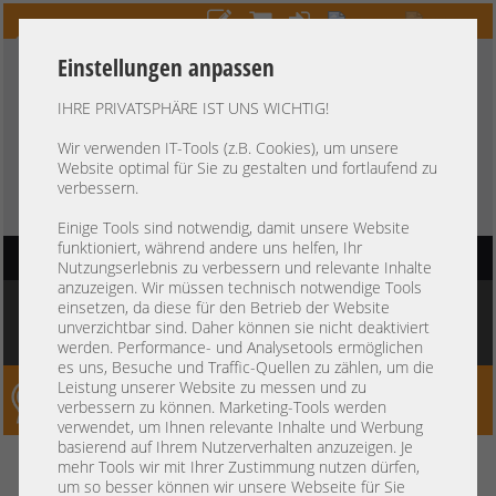
Einstellungen anpassen
IHRE PRIVATSPHÄRE IST UNS WICHTIG!
HOTLINE
+49 37607
LIVECHAT
?
857500
Wir verwenden IT-Tools (z.B. Cookies), um unsere
Website optimal für Sie zu gestalten und fortlaufend zu
Kauf auf Rechnung
-
30 Tage Zahlungsziel
verbessern.
Einige Tools sind notwendig, damit unsere Website
funktioniert, während andere uns helfen, Ihr
HAUPTNAVIGATION
Nutzungserlebnis zu verbessern und relevante Inhalte
anzuzeigen. Wir müssen technisch notwendige Tools
Sie befinden sich hier:
Startseite
»
Komponenten
»
Arbeitsspeicher
»
DDR3 PC3
einsetzen, da diese für den Betrieb der Website
RDIMM 240-pin
»
Nanya 4GB 2Rx4 PC3-10600R registered ECC RAM HP
unverzichtbar sind. Daher können sie nicht deaktiviert
500203-061 NT4GC72B4NA1NL-CG 1011
werden. Performance- und Analysetools ermöglichen
es uns, Besuche und Traffic-Quellen zu zählen, um die
Leistung unserer Website zu messen und zu
Server-Smithi – Your ServerFinder Pro
verbessern zu können. Marketing-Tools werden
verwendet, um Ihnen relevante Inhalte und Werbung
basierend auf Ihrem Nutzerverhalten anzuzeigen. Je
Nanya 4GB 2Rx4 PC3-10600R
zurück
mehr Tools wir mit Ihrer Zustimmung nutzen dürfen,
um so besser können wir unsere Webseite für Sie