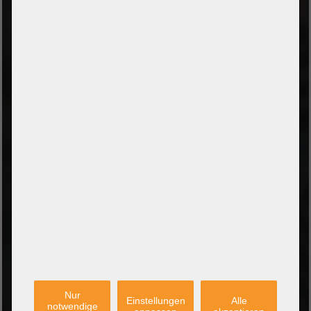
ZAHLUNGSARTEN
Vorkasse per Banküberweisung
Zahlung bei Abholung
PayPal Checkout
Amazon Pay Zahlung per Kreditkarte
Leasing/Mietkauf (DE, AT, NL)
Zahlung auf Rechnung
(Behörden/Öffentlicher Dienst und Unternehmen)
VERSANDARTEN
PARTNER
Nur
Einstellungen
Alle
notwendige