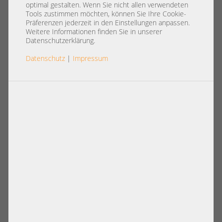
registered ECC RAM HP 500203-
optimal gestalten. Wenn Sie nicht allen verwendeten
061 NT4GC72B4NA1NL-CG 1011
Tools zustimmen möchten, können Sie Ihre Cookie-
Präferenzen jederzeit in den Einstellungen anpassen.
Weitere Informationen finden Sie in unserer
Datenschutzerklärung.
Datenschutz
|
Impressum
Artikelnummer: A29471
19,00 €
Basispreis: