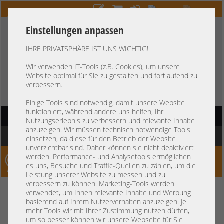
Einstellungen anpassen
IHRE PRIVATSPHÄRE IST UNS WICHTIG!
HOTLINE
+49 37607
LIVECHAT
?
857500
Wir verwenden IT-Tools (z.B. Cookies), um unsere
Website optimal für Sie zu gestalten und fortlaufend zu
Kauf auf Rechnung
-
30 Tage Zahlungsziel
verbessern.
Einige Tools sind notwendig, damit unsere Website
funktioniert, während andere uns helfen, Ihr
HAUPTNAVIGATION
Nutzungserlebnis zu verbessern und relevante Inhalte
anzuzeigen. Wir müssen technisch notwendige Tools
Sie befinden sich hier:
Startseite
»
Netzwerk
»
Switche
einsetzen, da diese für den Betrieb der Website
unverzichtbar sind. Daher können sie nicht deaktiviert
werden. Performance- und Analysetools ermöglichen
Server-Smithi – Your ServerFinder Pro
es uns, Besuche und Traffic-Quellen zu zählen, um die
Leistung unserer Website zu messen und zu
verbessern zu können. Marketing-Tools werden
verwendet, um Ihnen relevante Inhalte und Werbung
Preis
basierend auf Ihrem Nutzerverhalten anzuzeigen. Je
mehr Tools wir mit Ihrer Zustimmung nutzen dürfen,
um so besser können wir unsere Webseite für Sie