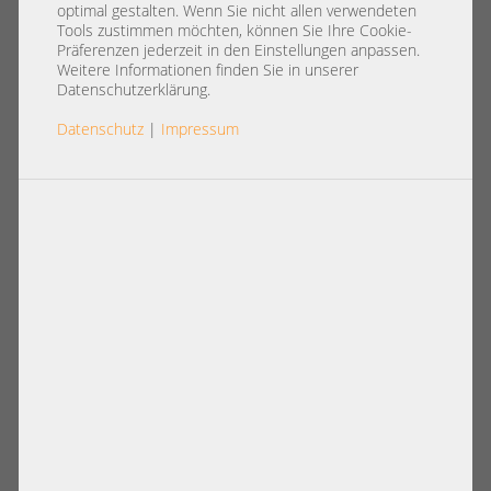
Switche
optimal gestalten. Wenn Sie nicht allen verwendeten
Tools zustimmen möchten, können Sie Ihre Cookie-
Im Serverschmiede Online Shop finden Sie managed oder
Präferenzen jederzeit in den Einstellungen anpassen.
unmanaged Switches bekannter Marken wie HP, Cisco,
Weitere Informationen finden Sie in unserer
Arista oder Brocade in verschiedenen Port- und Rack-
Datenschutzerklärung.
Größen.
Datenschutz
|
Impressum
Artikel pro Seite:
12
|
24
|
60
|
84
|
96
Ansicht:
Konfigurierbare Artikel
Arista DCS-7048T-A 48x 1GbE 4x 10GbE
Arista DCS-7050QX-32S 32x 40GbE
SFP+ fully managed Layer 3 Ethernet
QSFP+ (104x 10Gb) 4x 10GbE SFP+
Network switch 2x PSU 4x FAN
Ethernet Network Datacenter
Enterprise Switch Layer 3 19" 1U