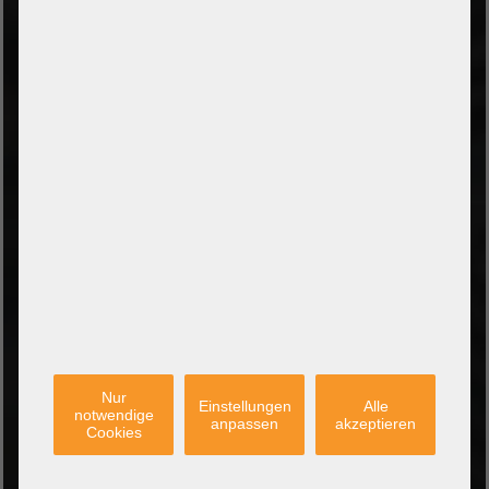
Zahlung bei Abholung
PayPal Checkout
Amazon Pay Zahlung per Kreditkarte
Leasing/Mietkauf (DE, AT, NL)
Zahlung auf Rechnung
(Behörden/Öffentlicher Dienst und Unternehmen)
VERSANDARTEN
PARTNER
Nur
Einstellungen
Alle
notwendige
anpassen
akzeptieren
Cookies