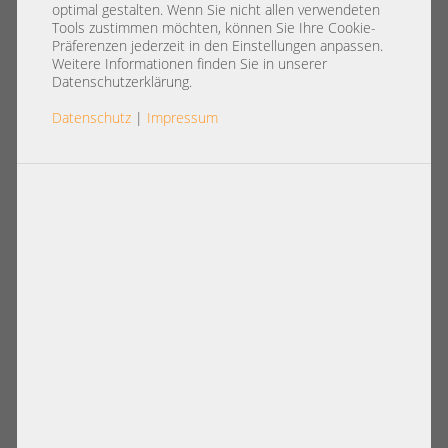
optimal gestalten. Wenn Sie nicht allen verwendeten
Artikel pro Seite:
Tools zustimmen möchten, können Sie Ihre Cookie-
12
|
24
|
60
|
84
|
96
Präferenzen jederzeit in den Einstellungen anpassen.
Weitere Informationen finden Sie in unserer
Ansicht:
Datenschutzerklärung.
Konfigurierbare Artikel
Datenschutz
|
Impressum
Mellanox SB7800 36x 100Gb QSFP28 EDR
InfiniBand 19" 1U Switch Port Side Out /
Exhaust 4x Fan 2x PSU
1.662,00 €
DETAILS
Preis exkl. MwSt.: 1.396,64 €
Versandkosten
exkl.
Mengenartikel