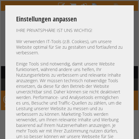
Einstellungen anpassen
IHRE PRIVATSPHÄRE IST UNS WICHTIG!
HOTLINE
+49 37607
LIVECHAT
?
857500
Wir verwenden IT-Tools (z.B. Cookies), um unsere
Website optimal für Sie zu gestalten und fortlaufend zu
Kauf auf Rechnung
-
30 Tage Zahlungsziel
verbessern.
Einige Tools sind notwendig, damit unsere Website
funktioniert, während andere uns helfen, Ihr
HAUPTNAVIGATION
Nutzungserlebnis zu verbessern und relevante Inhalte
anzuzeigen. Wir müssen technisch notwendige Tools
Sie befinden sich hier:
Startseite
»
Netzwerk
»
Switche
»
Infiniband SAN Switch
einsetzen, da diese für den Betrieb der Website
unverzichtbar sind. Daher können sie nicht deaktiviert
werden. Performance- und Analysetools ermöglichen
Server-Smithi – Your ServerFinder Pro
es uns, Besuche und Traffic-Quellen zu zählen, um die
Leistung unserer Website zu messen und zu
verbessern zu können. Marketing-Tools werden
zurück
verwendet, um Ihnen relevante Inhalte und Werbung
basierend auf Ihrem Nutzerverhalten anzuzeigen. Je
Infiniband SAN Switch
mehr Tools wir mit Ihrer Zustimmung nutzen dürfen,
um so besser können wir unsere Webseite für Sie