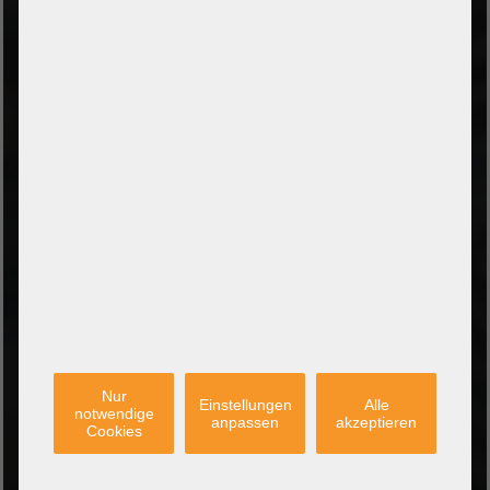
Zahlung bei Abholung
PayPal Checkout
Amazon Pay Zahlung per Kreditkarte
Leasing/Mietkauf (DE, AT, NL)
Zahlung auf Rechnung
(Behörden/Öffentlicher Dienst und Unternehmen)
VERSANDARTEN
PARTNER
Nur
Einstellungen
Alle
notwendige
anpassen
akzeptieren
Cookies