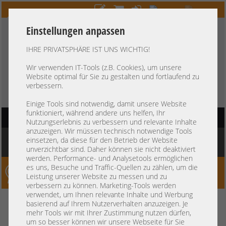
Einstellungen anpassen
IHRE PRIVATSPHÄRE IST UNS WICHTIG!
HOTLINE
+49 37607
LIVECHAT
?
857500
Wir verwenden IT-Tools (z.B. Cookies), um unsere
Website optimal für Sie zu gestalten und fortlaufend zu
Kauf auf Rechnung
-
30 Tage Zahlungsziel
verbessern.
Einige Tools sind notwendig, damit unsere Website
funktioniert, während andere uns helfen, Ihr
HAUPTNAVIGATION
Nutzungserlebnis zu verbessern und relevante Inhalte
anzuzeigen. Wir müssen technisch notwendige Tools
Sie befinden sich hier:
Startseite
»
Sonstiges
»
Rackschienen
»
Sonstige
»
Pure
einsetzen, da diese für den Betrieb der Website
Storage 19" Rackschienen Rails Flash Blade 84-0015-00 +NEW+
unverzichtbar sind. Daher können sie nicht deaktiviert
werden. Performance- und Analysetools ermöglichen
es uns, Besuche und Traffic-Quellen zu zählen, um die
Server-Smithi – Your ServerFinder Pro
Leistung unserer Website zu messen und zu
verbessern zu können. Marketing-Tools werden
verwendet, um Ihnen relevante Inhalte und Werbung
Pure Storage 19" Rackschienen
zurück
basierend auf Ihrem Nutzerverhalten anzuzeigen. Je
mehr Tools wir mit Ihrer Zustimmung nutzen dürfen,
Rails Flash Blade 84-0015-00
um so besser können wir unsere Webseite für Sie