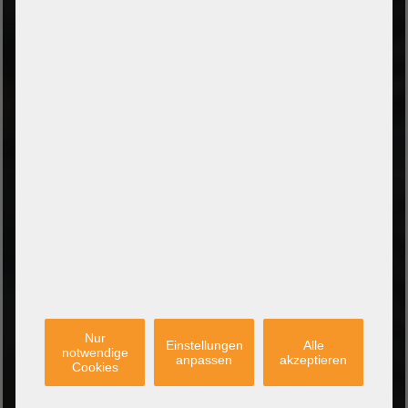
Vorkasse per Banküberweisung
Zahlung bei Abholung
PayPal Checkout
Amazon Pay Zahlung per Kreditkarte
Leasing/Mietkauf (DE, AT, NL)
Zahlung auf Rechnung
(Behörden/Öffentlicher Dienst und Unternehmen)
VERSANDARTEN
PARTNER
Nur
Einstellungen
Alle
notwendige
anpassen
akzeptieren
Cookies