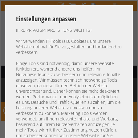
Einstellungen anpassen
IHRE PRIVATSPHÄRE IST UNS WICHTIG!
HOTLINE
+49 37607
LIVECHAT
?
857500
Wir verwenden IT-Tools (z.B. Cookies), um unsere
Website optimal für Sie zu gestalten und fortlaufend zu
Kauf auf Rechnung
-
30 Tage Zahlungsziel
verbessern.
Einige Tools sind notwendig, damit unsere Website
funktioniert, während andere uns helfen, Ihr
HAUPTNAVIGATION
Nutzungserlebnis zu verbessern und relevante Inhalte
anzuzeigen. Wir müssen technisch notwendige Tools
Sie befinden sich hier:
Startseite
»
Komponenten
»
Arbeitsspeicher
»
DDR3 PC3
einsetzen, da diese für den Betrieb der Website
RDIMM 240-pin
»
Samsung 4GB 1Rx4 PC3L-12800R registered ECC RAM PH
unverzichtbar sind. Daher können sie nicht deaktiviert
M393B5270QB0-YK0 1444
werden. Performance- und Analysetools ermöglichen
es uns, Besuche und Traffic-Quellen zu zählen, um die
Leistung unserer Website zu messen und zu
Server-Smithi – Your ServerFinder Pro
verbessern zu können. Marketing-Tools werden
verwendet, um Ihnen relevante Inhalte und Werbung
basierend auf Ihrem Nutzerverhalten anzuzeigen. Je
Samsung 4GB 1Rx4 PC3L-12800R
zurück
mehr Tools wir mit Ihrer Zustimmung nutzen dürfen,
um so besser können wir unsere Webseite für Sie