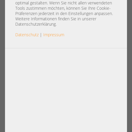
registered ECC RAM PH
optimal gestalten. Wenn Sie nicht allen verwendeten
M393B5270QB0-YK0 1444
Tools zustimmen möchten, können Sie Ihre Cookie-
Präferenzen jederzeit in den Einstellungen anpassen.
Weitere Informationen finden Sie in unserer
Datenschutzerklärung.
Datenschutz
|
Impressum
Artikelnummer: A32050
19,00 €
Basispreis: