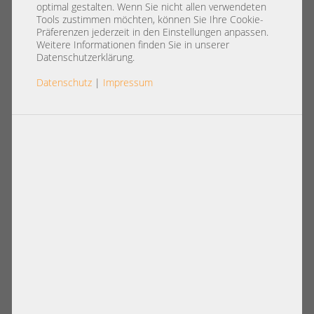
registered ECC RAM HP 500203-
optimal gestalten. Wenn Sie nicht allen verwendeten
061 CN M393B5170FH0-CH9
Tools zustimmen möchten, können Sie Ihre Cookie-
Präferenzen jederzeit in den Einstellungen anpassen.
1111
Weitere Informationen finden Sie in unserer
Datenschutzerklärung.
Datenschutz
|
Impressum
Artikelnummer: A16306