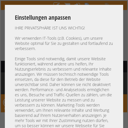
Einstellungen anpassen
IHRE PRIVATSPHÄRE IST UNS WICHTIG!
HOTLINE
+49 37607
LIVECHAT
?
857500
Wir verwenden IT-Tools (z.B. Cookies), um unsere
Website optimal für Sie zu gestalten und fortlaufend zu
Kauf auf Rechnung
-
30 Tage Zahlungsziel
verbessern.
Einige Tools sind notwendig, damit unsere Website
funktioniert, während andere uns helfen, Ihr
HAUPTNAVIGATION
Nutzungserlebnis zu verbessern und relevante Inhalte
anzuzeigen. Wir müssen technisch notwendige Tools
Sie befinden sich hier:
Startseite
»
Komponenten
»
Arbeitsspeicher
»
DDR3 PC3
einsetzen, da diese für den Betrieb der Website
RDIMM 240-pin
»
Samsung 4GB 2Rx4 PC3-10600R registered ECC RAM HP
unverzichtbar sind. Daher können sie nicht deaktiviert
500203-061 CN M393B5170FH0-CH9 1111
werden. Performance- und Analysetools ermöglichen
es uns, Besuche und Traffic-Quellen zu zählen, um die
Leistung unserer Website zu messen und zu
Server-Smithi – Your ServerFinder Pro
verbessern zu können. Marketing-Tools werden
verwendet, um Ihnen relevante Inhalte und Werbung
basierend auf Ihrem Nutzerverhalten anzuzeigen. Je
Samsung 4GB 2Rx4 PC3-10600R
zurück
mehr Tools wir mit Ihrer Zustimmung nutzen dürfen,
um so besser können wir unsere Webseite für Sie