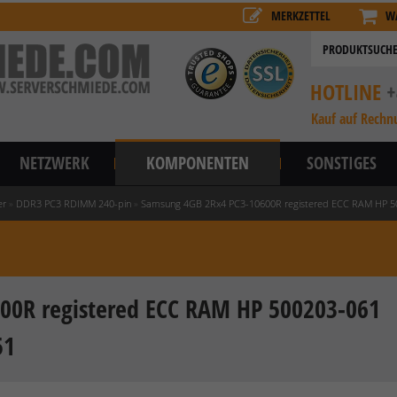
MERKZETTEL
W
HOTLINE
+
Kauf auf Rechn
NETZWERK
KOMPONENTEN
SONSTIGES
er
»
DDR3 PC3 RDIMM 240-pin
»
Samsung 4GB 2Rx4 PC3-10600R registered ECC RAM HP 
00R registered ECC RAM HP 500203-061
51