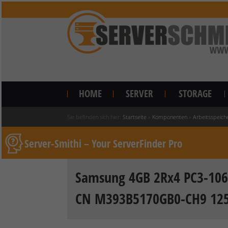
HOME
SERVER
STORAGE
Sie befinden sich hier:
Startseite
»
Komponenten
»
Arbeitsspeich
Server-Smithi – Your ServerFinder Pro
Samsung 4GB 2Rx4 PC3-106
CN M393B5170GB0-CH9 12