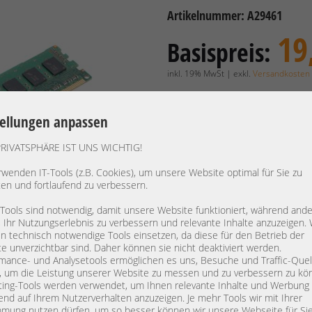
Artikelnummer: A29461
19
Basispreis:
inkl. 19% MwSt | exkl.
Versandkosten
15,97 €
Preis exkl. MwSt.:
tellungen anpassen
Verfügbarkeit:
Lieferzeit: 1
PRIVATSPHÄRE IST UNS WICHTIG!
rwenden IT-Tools (z.B. Cookies), um unsere Website optimal für Sie zu
Hersteller / OEM:
Samsung 
ten und fortlaufend zu verbessern.
PN:
CN M393B
 Tools sind notwendig, damit unsere Website funktioniert, während and
RAM Typ:
PC3-1060
, Ihr Nutzungserlebnis zu verbessern und relevante Inhalte anzuzeigen. 
Bauform:
DDR3-S
 technisch notwendige Tools einsetzen, da diese für den Betrieb der
Kapazität:
4 GB
e unverzichtbar sind. Daher können sie nicht deaktiviert werden.
mance- und Analysetools ermöglichen es uns, Besuche und Traffic-Quel
Rank / Timings:
2Rx4 / 09
, um die Leistung unserer Website zu messen und zu verbessern zu kö
Low Voltage:
N
ing-Tools werden verwendet, um Ihnen relevante Inhalte und Werbung
end auf Ihrem Nutzerverhalten anzuzeigen. Je mehr Tools wir mit Ihrer
Specs:
4GB 2Rx4
mung nutzen dürfen, um so besser können wir unsere Webseite für Si