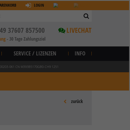
ARENKORB
LOGIN
49 37607 857500
LIVECHAT
?
ung
-
30 Tage Zahlungsziel
SERVICE / LIZENZEN
INFO
500203-061 CN M393B5170GB0-CH9 1251
zurück