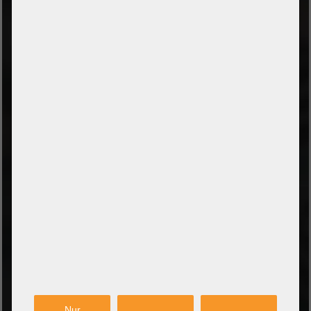
Cookie Settings
ZAHLUNGSARTEN
Vorkasse per Banküberweisung
Zahlung bei Abholung
PayPal Checkout
Amazon Pay Zahlung per Kreditkarte
Leasing/Mietkauf (DE, AT, NL)
Zahlung auf Rechnung
(Behörden/Öffentlicher Dienst und Unternehmen)
VERSANDARTEN
PARTNER
Nur