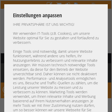
Einstellungen anpassen
IHRE PRIVATSPHÄRE IST UNS WICHTIG!
HOTLINE
+49 37607
LIVECHAT
?
857500
Wir verwenden IT-Tools (z.B. Cookies), um unsere
Website optimal für Sie zu gestalten und fortlaufend zu
Kauf auf Rechnung
-
30 Tage Zahlungsziel
verbessern.
Einige Tools sind notwendig, damit unsere Website
funktioniert, während andere uns helfen, Ihr
HAUPTNAVIGATION
Nutzungserlebnis zu verbessern und relevante Inhalte
anzuzeigen. Wir müssen technisch notwendige Tools
Sie befinden sich hier:
Startseite
»
Sonstiges
»
Kabel
»
SAS/SATA Kabel
»
SAS
einsetzen, da diese für den Betrieb der Website
Kabel 70cm HP 1x SFF-8087 gerade to 1x SFF-8087 gerade 579265-001 507259-
unverzichtbar sind. Daher können sie nicht deaktiviert
001
werden. Performance- und Analysetools ermöglichen
es uns, Besuche und Traffic-Quellen zu zählen, um die
Leistung unserer Website zu messen und zu
Server-Smithi – Your ServerFinder Pro
verbessern zu können. Marketing-Tools werden
verwendet, um Ihnen relevante Inhalte und Werbung
basierend auf Ihrem Nutzerverhalten anzuzeigen. Je
SAS Kabel 70cm HP 1x SFF-8087
zurück
mehr Tools wir mit Ihrer Zustimmung nutzen dürfen,
um so besser können wir unsere Webseite für Sie