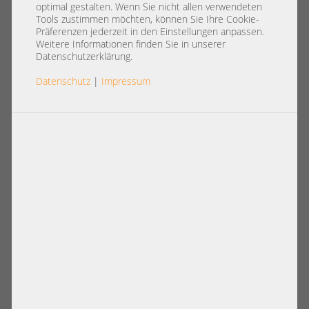
gerade to 1x SFF-8087 gerade
optimal gestalten. Wenn Sie nicht allen verwendeten
579265-001 507259-001
Tools zustimmen möchten, können Sie Ihre Cookie-
Präferenzen jederzeit in den Einstellungen anpassen.
Weitere Informationen finden Sie in unserer
Datenschutzerklärung.
Datenschutz
|
Impressum