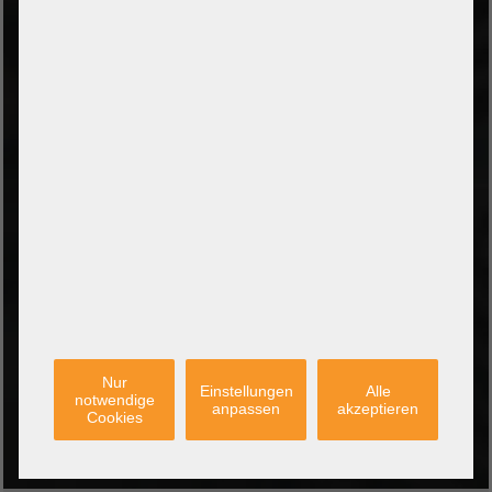
PayPal Checkout
Amazon Pay Zahlung per Kreditkarte
Leasing/Mietkauf (DE, AT, NL)
Zahlung auf Rechnung
(Behörden/Öffentlicher Dienst und Unternehmen)
VERSANDARTEN
PARTNER
Nur
Einstellungen
Alle
notwendige
anpassen
akzeptieren
Cookies