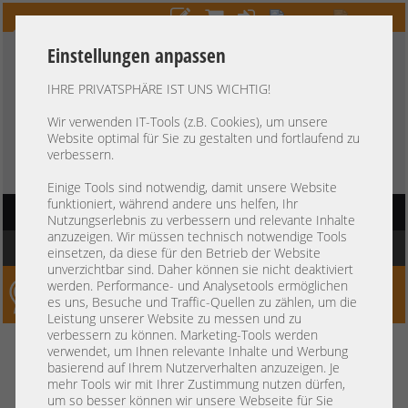
Einstellungen anpassen
IHRE PRIVATSPHÄRE IST UNS WICHTIG!
HOTLINE
+49 37607
LIVECHAT
?
857500
Wir verwenden IT-Tools (z.B. Cookies), um unsere
Website optimal für Sie zu gestalten und fortlaufend zu
Kauf auf Rechnung
-
30 Tage Zahlungsziel
verbessern.
Einige Tools sind notwendig, damit unsere Website
funktioniert, während andere uns helfen, Ihr
HAUPTNAVIGATION
Nutzungserlebnis zu verbessern und relevante Inhalte
anzuzeigen. Wir müssen technisch notwendige Tools
Sie befinden sich hier:
Startseite
»
Server
»
HP
»
Proliant DL560 DL580
einsetzen, da diese für den Betrieb der Website
unverzichtbar sind. Daher können sie nicht deaktiviert
werden. Performance- und Analysetools ermöglichen
Server-Smithi – Your ServerFinder Pro
es uns, Besuche und Traffic-Quellen zu zählen, um die
Leistung unserer Website zu messen und zu
verbessern zu können. Marketing-Tools werden
zurück
verwendet, um Ihnen relevante Inhalte und Werbung
basierend auf Ihrem Nutzerverhalten anzuzeigen. Je
mehr Tools wir mit Ihrer Zustimmung nutzen dürfen,
um so besser können wir unsere Webseite für Sie